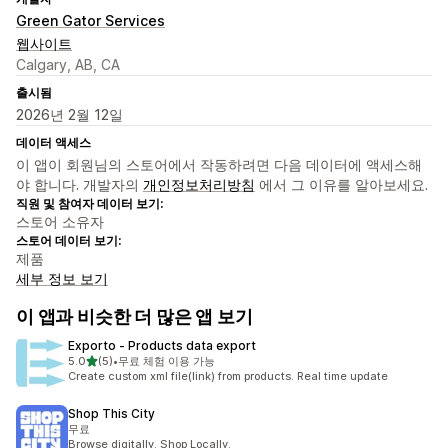
Green Gator Services
웹사이트
Calgary, AB, CA
출시됨
2026년 2월 12일
데이터 액세스
이 앱이 회원님의 스토어에서 작동하려면 다음 데이터에 액세스해
야 합니다. 개발자의
개인정보처리방침
에서 그 이유를 알아보세요.
직원 및 참여자 데이터 보기:
스토어 소유자
스토어 데이터 보기:
제품
세부 정보 보기
이 앱과 비슷한 더 많은 앱 보기
Exporto ‑ Products data export
별 5개 중
5.0
(5)
•
무료 체험 이용 가능
총 리뷰 5개
Create custom xml file(link) from products. Real time update
Shop This City
무료
Browse digitally. Shop Locally.