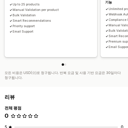
기능
Up to 25 products
Unlimited pr
Manual Validation per product
Webhook Aut
Bulk Validation
Compliance 
Smart Recommendations
Manual Valid
Priority support
Bulk Validat
Email Support
Smart Reco
Premium sup
Email Suppor
모든 비용은 USD(으)로 청구됩니다. 반복 요금 및 사용 기반 요금은 30일마다
청구됩니다.
리뷰
전체 평점
0
5
0