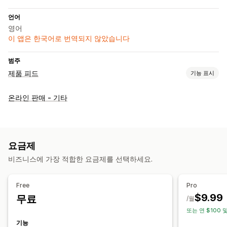
언어
영어
이 앱은 한국어로 번역되지 않았습니다
범주
제품 피드
기능 표시
피드 맞춤 설정
온라인 판매 - 기타
속성 매핑
메타 필드
AI 매핑
사용자 지정 레이블
이형 상품 동기화
피드 관리
요금제
제품 동기화
스토어 업데이트
재고 지원
GTIN 관리
비즈니스에 가장 적합한 요금제를 선택하세요.
실적 모니터링
Free
Pro
$9.99
무료
/월
또는 연 $100 및
기능