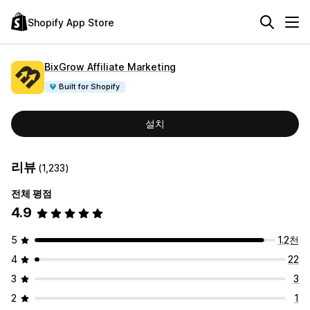
Shopify App Store
BixGrow Affiliate Marketing
Built for Shopify
설치
리뷰
(1,233)
전체 평점
4.9
5
1.2천
4
22
3
3
2
1