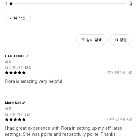
1
6
리뷰 작성
상세 검색
정렬
HAD-ENUFF
미국
앱 사용 기간 13일
2026년 5월 5일
Flora is amazing very helpful
Merit Sell
미국
앱 사용 기간 2일
2026년 5월 4일
I had great experience with Flora in setting up my affiliates
settings. She was polite and respectfully polite. Thanks!