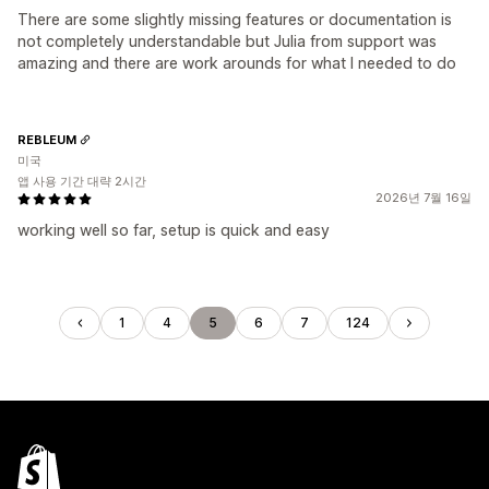
There are some slightly missing features or documentation is
not completely understandable but Julia from support was
amazing and there are work arounds for what I needed to do
REBLEUM
미국
앱 사용 기간 대략 2시간
2026년 7월 16일
working well so far, setup is quick and easy
1
4
5
6
7
124