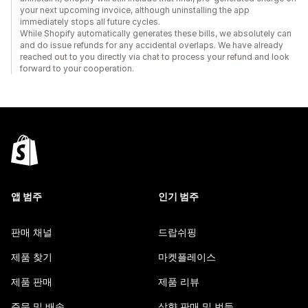
your next upcoming invoice, although uninstalling the app
immediately stops all future cycles.
While Shopify automatically generates these bills, we absolutely can
and do issue refunds for any accidental overlaps. We have already
reached out to you directly via chat to process your refund and look
forward to your cooperation.
앱 범주
인기 범주
판매 채널
드랍쉬핑
제품 찾기
마켓플레이스
제품 판매
제품 리뷰
주문 및 배송
상향 판매 및 번들