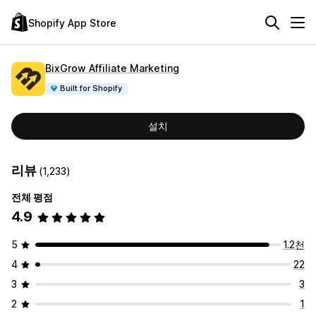
Shopify App Store
BixGrow Affiliate Marketing
Built for Shopify
설치
리뷰
(1,233)
전체 평점
4.9
5
1.2천
4
22
3
3
2
1