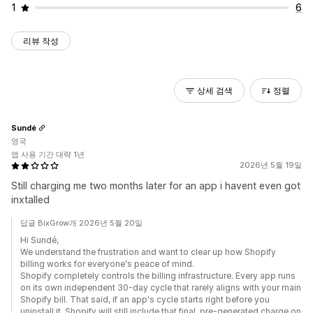
1
6
리뷰 작성
상세 검색
정렬
Sundé
영국
앱 사용 기간 대략 1년
2026년 5월 19일
Still charging me two months later for an app i havent even got
inxtalled
답글 BixGrow개 2026년 5월 20일
Hi Sundé,
We understand the frustration and want to clear up how Shopify
billing works for everyone's peace of mind.
Shopify completely controls the billing infrastructure. Every app runs
on its own independent 30-day cycle that rarely aligns with your main
Shopify bill. That said, if an app's cycle starts right before you
uninstall it, Shopify will still include that final, pre-generated charge on