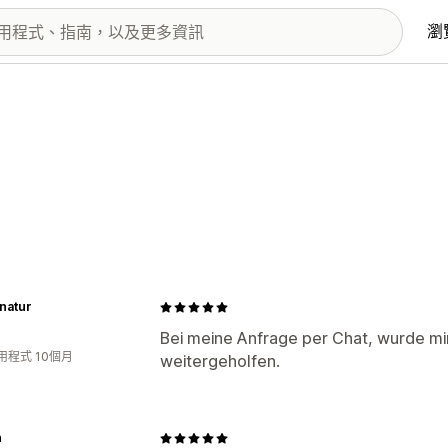
瀏
natur
Bei meine Anfrage per Chat, wurde mir
用程式 10個月
weitergeholfen.
n