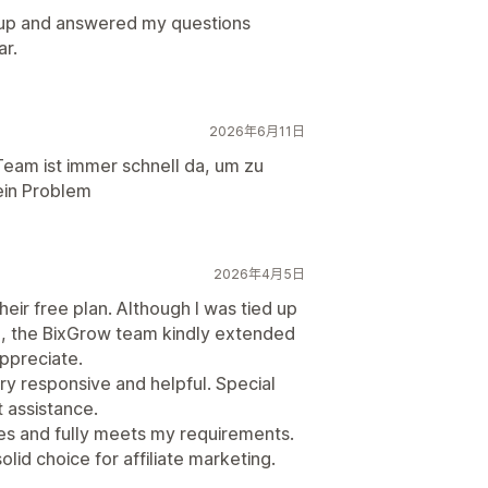
up and answered my questions
ar.
2026年6月11日
 Team ist immer schnell da, um zu
ein Problem
2026年4月5日
heir free plan. Although I was tied up
ed, the BixGrow team kindly extended
appreciate.
ery responsive and helpful. Special
t assistance.
es and fully meets my requirements.
solid choice for affiliate marketing.