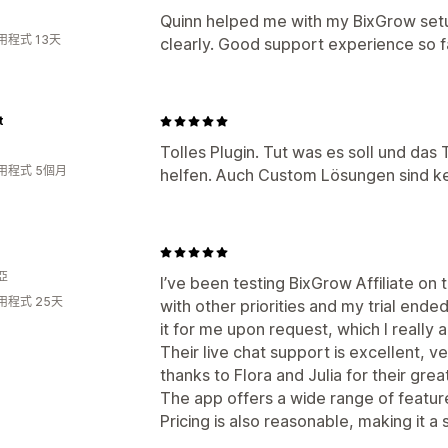
Quinn helped me with my BixGrow set
用程式 13天
clearly. Good support experience so f
t
Tolles Plugin. Tut was es soll und das
用程式 5個月
helfen. Auch Custom Lösungen sind k
亞
I’ve been testing BixGrow Affiliate on t
用程式 25天
with other priorities and my trial end
it for me upon request, which I really 
Their live chat support is excellent, v
thanks to Flora and Julia for their grea
The app offers a wide range of featur
Pricing is also reasonable, making it a 