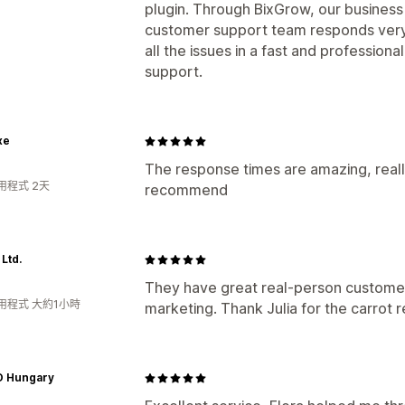
plugin. Through BixGrow, our busines
customer support team responds very 
all the issues in a fast and profession
support.
xe
The response times are amazing, reall
用程式 2天
recommend
 Ltd.
They have great real-person customer 
用程式 大約1小時
marketing. Thank Julia for the carrot 
 Hungary