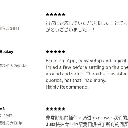
迅速に対応していただきました！とても
用程式 2個月
がとうございました！！
Hockey
Excellent App, easy setup and logical 
用程式 大約5小時
I tried a few before settling on this on
around and setup. There help assistan
queries, not that I had many.
Highly Recommend.
AS
別行政區
非常好用的插件，通过bixgrow，我
用程式 大約1年
Julia快速专业地帮我们解决了所有的问题，很感谢。