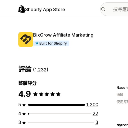
Shopify App Store
BixGrow Affiliate Marketing
Built for Shopify
評論
(1,232)
整體評分
Nasch
4.9
德國
使用應
5
1,200
4
22
3
3
Nytro