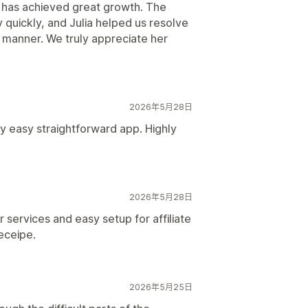
s has achieved great growth. The
quickly, and Julia helped us resolve
al manner. We truly appreciate her
2026年5月28日
y easy straightforward app. Highly
2026年5月28日
services and easy setup for affiliate
receipe.
2026年5月25日