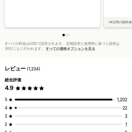
税フォーム
銀行送金
一括入金
PayPal
14日間の無料
すべての料金はUSDで請求されます。 定期請求と使用料に基づく請求は、
30日ごとに行われます。
すべての価格オプションを見る
レビュー
(1,234)
総合評価
4.9
5
1,202
4
22
3
3
2
1