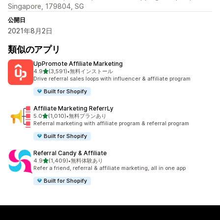
Singapore, 179804, SG
公開日
2021年8月2日
類似のアプリ
UpPromote Affiliate Marketing
5つ星中
4.9
(3,591)
•
無料インストール
合計レビュー数：3591件
Drive referral sales loops with influencer & affiliate program
Built for Shopify
Affiliate Marketing ReferrLy
5つ星中
5.0
(1,010)
•
無料プランあり
合計レビュー数：1010件
Referral marketing with affiliate program & referral program
Built for Shopify
Referral Candy & Affiliate
5つ星中
4.9
(1,409)
•
無料体験あり
合計レビュー数：1409件
Refer a friend, referral & affiliate marketing, all in one app
Built for Shopify