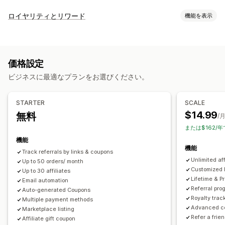
コミッションオプション
ロイヤリティとリワード
機能を表示
自動ルール
追跡
カスタムコミッション
プログラムの種類
複数レベルのマーケティング
パフォーマンスボーナス
リワードプログラム
アフィリエイトプログラム
紹介
商品コミッション
使用料
段階式のメリット
価格設定
提供可能なリワード
流入管理
ビジネスに最適なプランをお選びください。
ディスカウント
クーポン
ストアクレジット
コミッション
業績追跡
アフィリエイトリンク
分析
自動追跡
一括リンク生成
コレクションリンク
ディスカウント
STARTER
SCALE
メール追跡
複数レベルの追跡
購入後ポップアップ
商品追跡
$14.99
無料
/
不正注文防止
リアルタイム追跡
または$162/年
機能
アフィリエイト機能
機能
Track referrals by links & coupons
カスタムダッシュボード
カスタム登録
Unlimited af
Up to 50 orders/ month
ブランド化されたポータル
Customized 
Up to 30 affiliates
Lifetime & 
Email automation
カスタムリンクとカスタムディスカウント
カスタムドメイン
Referral pro
Auto-generated Coupons
カスタムフォーム
カスタムブランディング
Royalty trac
Multiple payment methods
Advanced co
Marketplace listing
決済
Refer a frie
Affiliate gift coupon