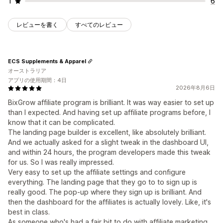
1
6
レビューを書く
すべてのレビュー
ECS Supplements & Apparel
オーストラリア
アプリの使用期間：4日
2026年8月6日
BixGrow affiliate program is brilliant. It was way easier to set up
than I expected. And having set up affiliate programs before, I
know that it can be complicated.
The landing page builder is excellent, like absolutely brilliant.
And we actually asked for a slight tweak in the dashboard UI,
and within 24 hours, the program developers made this tweak
for us. So I was really impressed.
Very easy to set up the affiliate settings and configure
everything. The landing page that they go to to sign up is
really good. The pop-up where they sign up is brilliant. And
then the dashboard for the affiliates is actually lovely. Like, it's
best in class.
As someone who's had a fair bit to do with affiliate marketing,