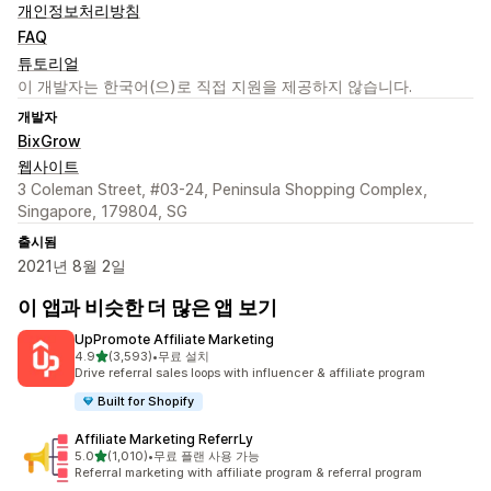
개인정보처리방침
FAQ
튜토리얼
이 개발자는 한국어(으)로 직접 지원을 제공하지 않습니다.
개발자
BixGrow
웹사이트
3 Coleman Street, #03-24, Peninsula Shopping Complex,
Singapore, 179804, SG
출시됨
2021년 8월 2일
이 앱과 비슷한 더 많은 앱 보기
UpPromote Affiliate Marketing
별 5개 중
4.9
(3,593)
•
무료 설치
총 리뷰 3593개
Drive referral sales loops with influencer & affiliate program
Built for Shopify
Affiliate Marketing ReferrLy
별 5개 중
5.0
(1,010)
•
무료 플랜 사용 가능
총 리뷰 1010개
Referral marketing with affiliate program & referral program