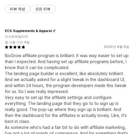
리뷰 작성
모든 리뷰
ECS Supplements & Apparel
오스트레일리아
앱 사용 기간 4일
2026년 8월 6일
BixGrow affiliate program is brilliant. It was way easier to set up
than I expected. And having set up affiliate programs before, I
know that it can be complicated.
The landing page builder is excellent, like absolutely brilliant.
And we actually asked for a slight tweak in the dashboard UI,
and within 24 hours, the program developers made this tweak
for us. So I was really impressed.
Very easy to set up the affiliate settings and configure
everything. The landing page that they go to to sign up is
really good. The pop-up where they sign up is brilliant. And
then the dashboard for the affiliates is actually lovely. Like, it's
best in class.
As someone who's had a fair bit to do with affiliate marketing,
I've got a lot of points of comparison. And for something that's