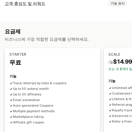
커미션 옵션
고객 충성도 및 리워드
기능 표시
자동화된 규칙
추적
사용자 지정 커미션
여러 단계 마케팅
프로그램 유형
실적 보너스
제품 커미션
로열티
등급별 혜택
리워드 프로그램
제휴 프로그램
추천
추천 관리
요금제
제공할 수 있는 리워드
성과 추적
제휴 링크
분석
자동 추적
링크 대량 생성
비즈니스에 가장 적합한 요금제를 선택하세요.
할인
쿠폰
스토어 크레딧
커미션
컬렉션 링크
할인
이메일 추적
여러 수준 추적
구매 후 팝업
제품 추적
사기 방지
실시간 추적
STARTER
SCALE
$14.9
무료
/월
제휴 경험
또는 연 $162 
사용자 지정 대시보드
사용자 지정 등록
브랜드 맞춤 포털
기능
사용자 지정 링크 및 할인
사용자 지정 도메인
사용자 지정 양식
기능
Track referrals by links & coupons
사용자 지정 브랜딩
Unlimited af
Up to 50 orders/ month
Customized 
Up to 30 affiliates
결제
Lifetime & 
Email automation
세금 양식
은행 송금
대량 지급
PayPal
Referral pro
Auto-generated Coupons
Royalty trac
Multiple payment methods
Advanced co
Marketplace listing
Refer a frie
Affiliate gift coupon