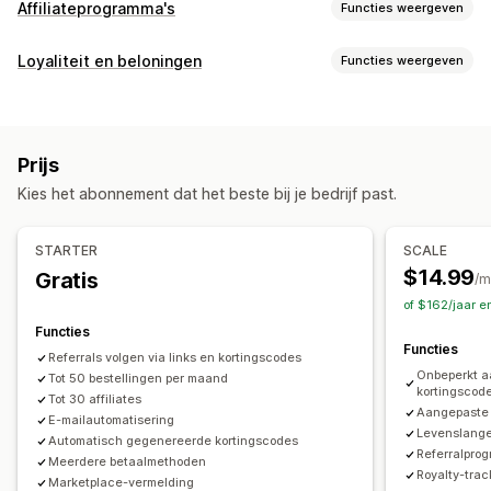
Affiliateprogramma's
Functies weergeven
Opties voor commissie
Loyaliteit en beloningen
Functies weergeven
Geautomatiseerde regels
Tracking
Soorten programma's
Aangepaste commissie
Marketing op meerdere niveaus
Beloningsprogramma's
Affiliateprogramma's
Referrals
Prestatiebonussen
Productcommissie
Royalties
Prijs
Gelaagde voordelen
Beloningen die je kunt aanbieden
Kies het abonnement dat het beste bij je bedrijf past.
Kortingen
Coupons
Winkeltegoed
Commissie
Referralbeheer
Prestaties volgen
Affiliatelinks
Analytics
STARTER
SCALE
Automatische tracking
Linkgeneratie in bulk
$14.99
Gratis
/m
Collectielinks
Kortingen
E-mails volgen
of $162/jaar 
Tracking op meerdere niveaus
Pop-ups na de aankoop
Functies
Functies
Producten volgen
Fraudebescherming
Tracking in realtime
Referrals volgen via links en kortingscodes
Onbeperkt aa
Tot 50 bestellingen per maand
kortingscod
Affiliate-ervaring
Tot 30 affiliates
Aangepaste 
E-mailautomatisering
Aangepaste dashboards
Aangepaste registratie
Levenslange
Automatisch gegenereerde kortingscodes
Portal in eigen huisstijl
Aangepaste links en kortingen
Referralpro
Meerdere betaalmethoden
Royalty-trac
Aangepast domein
Aangepaste formulieren
Marketplace-vermelding