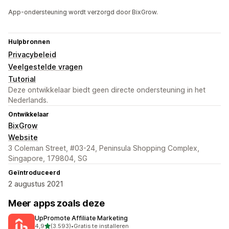
App-ondersteuning wordt verzorgd door BixGrow.
Hulpbronnen
Privacybeleid
Veelgestelde vragen
Tutorial
Deze ontwikkelaar biedt geen directe ondersteuning in het
Nederlands.
Ontwikkelaar
BixGrow
Website
3 Coleman Street, #03-24, Peninsula Shopping Complex,
Singapore, 179804, SG
Geïntroduceerd
2 augustus 2021
Meer apps zoals deze
UpPromote Affiliate Marketing
van 5 sterren
4,9
(3.593)
•
Gratis te installeren