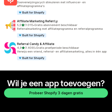
3593 recensies in totaal
Doorverwijzingscycli stimuleren met influencer- en
affiliateprogramma's
Built for Shopify
Affiliate Marketing ReferrLy
van 5 sterren
5,0
(1.011)
•
Gratis abonnement beschikbaar
1011 recensies in totaal
Referralmarketing met affiliateprogramma en referralprogramma
Built for Shopify
Referral Candy & Affiliate
van 5 sterren
4,9
(1.409)
•
Gratis proefperiode beschikbaar
1409 recensies in totaal
Verwijs een vriend, referral- en affiliatemarketing, alles in één app
Built for Shopify
Wil je een app toevoegen?
Probeer Shopify 3 dagen gratis