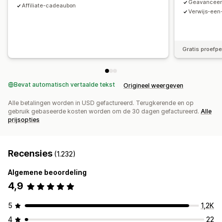
Geavanceer
Affiliate-cadeaubon
Aangepaste branding
Verwijs-een
Betalingen
Belastingformulieren
Bankoverschrijvingen
Gratis proefp
Bulkuitbetalingen
PayPal
Bevat automatisch vertaalde tekst
Origineel weergeven
Alle betalingen worden in USD gefactureerd. Terugkerende en op
gebruik gebaseerde kosten worden om de 30 dagen gefactureerd.
Alle
prijsopties
Recensies
(1.232)
Algemene beoordeling
4,9
5
1,2K
4
22