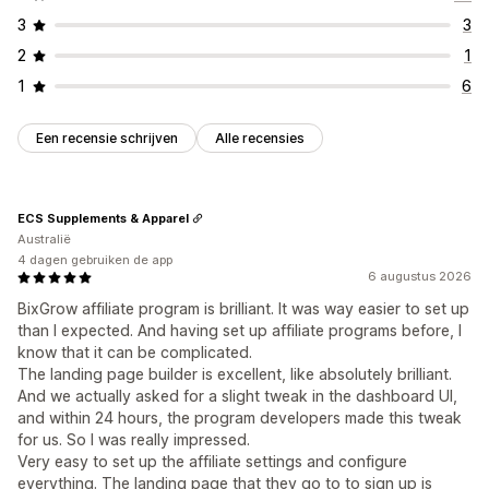
3
3
2
1
1
6
Een recensie schrijven
Alle recensies
ECS Supplements & Apparel
Australië
4 dagen gebruiken de app
6 augustus 2026
BixGrow affiliate program is brilliant. It was way easier to set up
than I expected. And having set up affiliate programs before, I
know that it can be complicated.
The landing page builder is excellent, like absolutely brilliant.
And we actually asked for a slight tweak in the dashboard UI,
and within 24 hours, the program developers made this tweak
for us. So I was really impressed.
Very easy to set up the affiliate settings and configure
everything. The landing page that they go to to sign up is