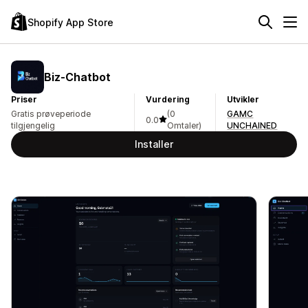
Shopify App Store
Biz‑Chatbot
Priser
Vurdering
Utvikler
Gratis prøveperiode
(0
GAMC
0.0
tilgjengelig
Omtaler)
UNCHAINED
Installer