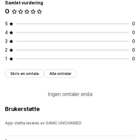
Samlet vurdering
0
5
0
4
0
3
0
2
0
1
0
Skriv en omtale
Alle omtaler
Ingen omtaler enda
Brukerstøtte
App-støtte leveres av GAMC UNCHAINED.