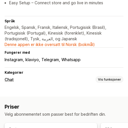
Easy Setup – Connect store and go live in minutes
Språk
Engelsk, Spansk, Fransk, Italiensk, Portugisisk (Brasil),
Portugisisk (Portugal), Kinesisk (forenklet), Kinesisk
(tradisjonell), Tysk, العربية, og Japansk
Denne appen er ikke oversatt til Norsk (bokmål)
Fungerer med
Instagram
klaviyo
Telegram
Whatsapp
Kategorier
Chat
Vis funksjoner
Sanntidsmeldinger
KI-chatroboter
Live chat
Flere språk
Priser
Automatiserte svar
Velg abonnementet som passer best for bedriften din.
Gjeninnhenting av handlekurv
Vanlige spørsmål
Produktanbefalinger
Bestillingsoppdateringer