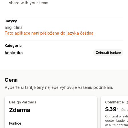
share with your team.
Jazyky
angličtina
Tato aplikace není přeložena do jazyka čeština
Kategorie
Analytika
Zobrazit funkce
Chování zákazníků
Sledování aktivit
Segmentace
Celoživotní hodnota (LTV)
Cena
Analýza věrnosti
Analýza zákaznických segmentů
Vyberte si tarif, který nejlépe vyhovuje vašemu podnikání.
Marketing a prodej
Přehledy pomocí AI
Atribuce marketingu
Design Partners
Commerce IQ
Analytika pokladny
Užitečné informace o zisku
$39
Zdarma
/ měsí
Sledování nákupů
Analýza trychtýřů
Sledování UTM
Optional one-t
Opuštěný košík
customizations
Funkce
or output forma