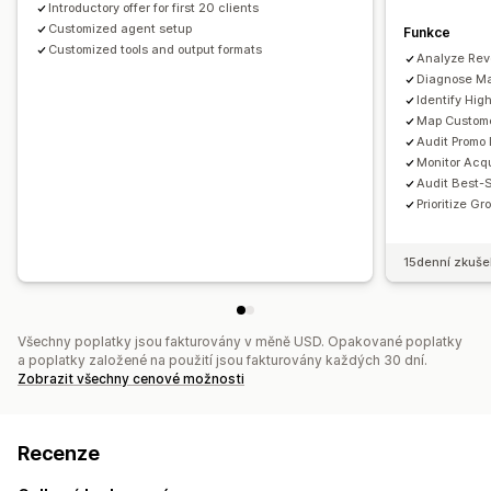
Introductory offer for first 20 clients
Vizuály a výkazy
Customized agent setup
Funkce
Panel analytiky
Vlastní panely
Srovnávací testy
Customized tools and output formats
Analyze Re
Vlastní výkazy
Historická analýza
Předpovědi
Diagnose Mar
Identify Hig
Map Custome
Audit Promo 
Monitor Acqu
Audit Best-S
Prioritize G
15denní zkuše
Všechny poplatky jsou fakturovány v měně USD. Opakované poplatky
a poplatky založené na použití jsou fakturovány každých 30 dní.
Zobrazit všechny cenové možnosti
Recenze