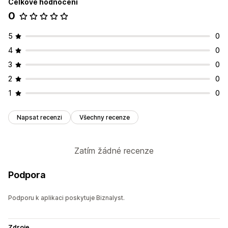
Celkové hodnocení
0
5
0
4
0
3
0
2
0
1
0
Napsat recenzi
Všechny recenze
Zatím žádné recenze
Podpora
Podporu k aplikaci poskytuje Biznalyst.
Zdroje