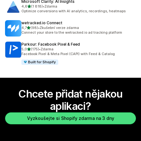
Microsoft Clarity: AI Insights
z 5 hvězd
4,6
(1 818)
•
Zdarma
Celkový počet recenzí: 1818
Optimize conversions with AI analytics, recordings, heatmaps
wetracked.io Connect
z 5 hvězd
4,7
(98)
•
Zkušební verze zdarma
Celkový počet recenzí: 98
Connect your store to the wetracked.io ad tracking platform
Parkour: Facebook Pixel & Feed
z 5 hvězd
5,0
(175)
•
Zdarma
Celkový počet recenzí: 175
Facebook Pixel & Meta Pixel (CAPI) with Feed & Catalog
Built for Shopify
Chcete přidat nějakou
aplikaci?
Vyzkoušejte si Shopify zdarma na 3 dny