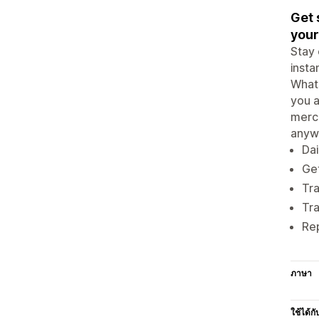
Get 
your
Stay 
insta
Whats
you a
merch
anyw
Dai
Get
Tra
Tra
Rep
ภาษา
ใช้ได้กั