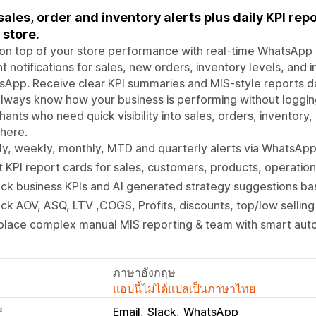
sales, order and inventory alerts plus daily KPI re
 store.
on top of your store performance with real-time WhatsApp 
nt notifications for sales, new orders, inventory levels, and i
App. Receive clear KPI summaries and MIS-style reports dai
lways know how your business is performing without logging
ants who need quick visibility into sales, orders, inventory
here.
ly, weekly, monthly, MTD and quarterly alerts via WhatsApp,
 KPI report cards for sales, customers, products, operatio
ck business KPIs and AI generated strategy suggestions bas
ck AOV, ASQ, LTV ,COGS, Profits, discounts, top/low sellin
lace complex manual MIS reporting & team with smart auto
ภาษาอังกฤษ
แอปนี้ไม่ได้แปลเป็นภาษาไทย
บ
Email
Slack
WhatsApp