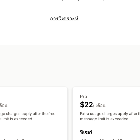
การวิเคราะห์
พฤติกรรมของลูกค้า
มูลค่าตลอดอายุการใช้งาน (LTV)
การวิเ
การตลาดและการขาย
ข้อมูลเชิงลึกจาก AI
การระบุแหล่งที่มา
ROAS
ข้อมูลเชิงลึกด้านผลกำไร
การติด
การติดตาม UTM
ตะกร้าสินค้าที่ยังไม่ชำ
ภาพและรายงาน
Pro
แดชบอร์ดการวิเคราะห์
รายงานแบบหลาย
$22
เดือน
/ เดือน
การวิเคราะห์ในอดีต
กำหนดเวลารายงา
ge charges apply after the free
Extra usage charges apply after t
limit is exceeded.
message limit is exceeded.
ฟีเจอร์