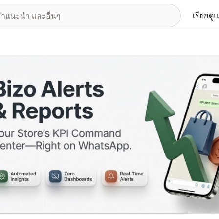
เรียกดู
อรีรูปภาพที่แสดง