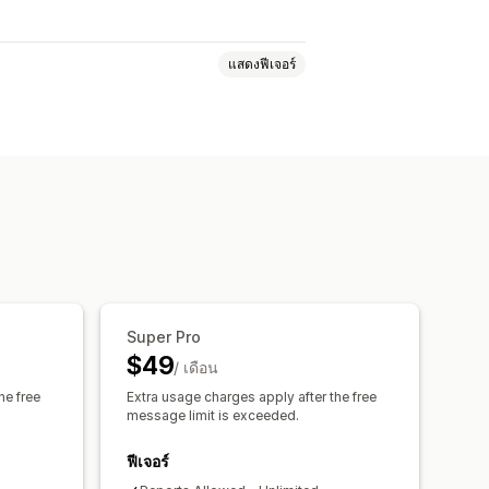
แสดงฟีเจอร์
คราะห์ตามกลุ่ม
ทางการตลาด
การวิเคราะห์การชำระเงิน
ตามการซื้อ
การวิเคราะห์ช่องทาง
ระเงิน
Super Pro
ร้านค้า
รายงานที่กำหนดเอง
$49
/ เดือน
น
การแจ้งเตือน
he free
Extra usage charges apply after the free
message limit is exceeded.
ฟีเจอร์