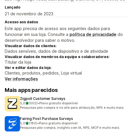
Lançado
21 de novembro de 2023
Acesso aos dados
Este app precisa de acesso aos seguintes dados para
funcionar em sua loja. Consulte a
política de privacidade
do
desenvolvedor para saber o motivo.
Visualizar dados de clientes:
Dados sensíveis, dados de dispositivo e de atividade
Visualizar dados de membros da equipe e colaboradores:
Titular da loja
Ver e editar dados da loja:
Clientes, produtos, pedidos, Loja virtual
Ver informações
Mais apps parecidos
Zigpoll Customer Surveys
de 5 estrelas
5,0
(502)
•
Plano gratuito disponível
502 avaliações ao todo
Pesquisas pós-compra e no site para atribuição, NPS e muito mais
Fairing Post Purchase Surveys
de 5 estrelas
5,0
(180)
•
Plano gratuito disponível
180 avaliações ao todo
Pesquisas pós-compra, insights com IA, NPS, MCP e muito mais.