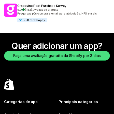
Grapevine Post Purchase Survey
de 5 estrelas
5,0
(182)
•
Avaliação gratuita
182 avaliações ao todo
Pesquisas pós-compra e email para atribuição, NPS e mais
Built for Shopify
Quer adicionar um app?
Faça uma avaliação gratuita da Shopify por 3 dias
Categorias de app
Principais categorias