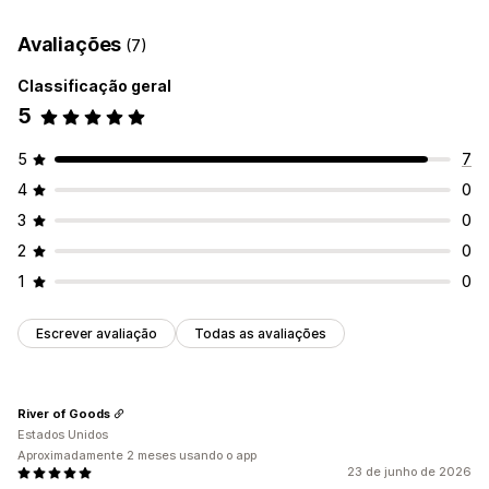
Avaliações
(7)
Classificação geral
5
5
7
4
0
3
0
2
0
1
0
Escrever avaliação
Todas as avaliações
River of Goods
Estados Unidos
Aproximadamente 2 meses usando o app
23 de junho de 2026