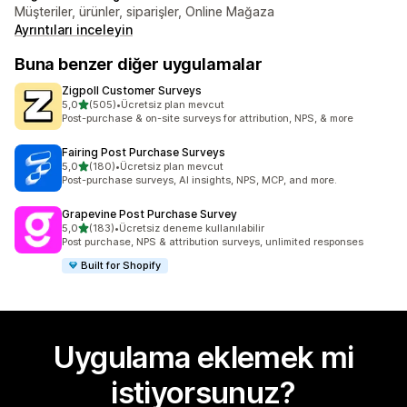
Müşteriler, ürünler, siparişler, Online Mağaza
Ayrıntıları inceleyin
Buna benzer diğer uygulamalar
Zigpoll Customer Surveys
5 yıldız üzerinden
5,0
(505)
•
Ücretsiz plan mevcut
toplam 505 değerlendirme
Post-purchase & on-site surveys for attribution, NPS, & more
Fairing Post Purchase Surveys
5 yıldız üzerinden
5,0
(180)
•
Ücretsiz plan mevcut
toplam 180 değerlendirme
Post-purchase surveys, AI insights, NPS, MCP, and more.
Grapevine Post Purchase Survey
5 yıldız üzerinden
5,0
(183)
•
Ücretsiz deneme kullanılabilir
toplam 183 değerlendirme
Post purchase, NPS & attribution surveys, unlimited responses
Built for Shopify
Uygulama eklemek mi
istiyorsunuz?