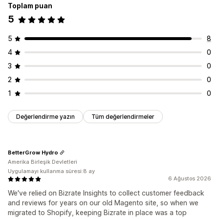
Toplam puan
5
5
8
4
0
3
0
2
0
1
0
Değerlendirme yazın
Tüm değerlendirmeler
BetterGrow Hydro
Amerika Birleşik Devletleri
Uygulamayı kullanma süresi:8 ay
6 Ağustos 2026
We've relied on Bizrate Insights to collect customer feedback
and reviews for years on our old Magento site, so when we
migrated to Shopify, keeping Bizrate in place was a top