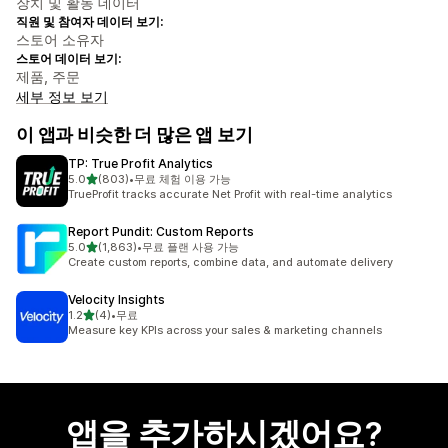
장치 및 활동 데이터
직원 및 참여자 데이터 보기:
스토어 소유자
스토어 데이터 보기:
제품, 주문
세부 정보 보기
이 앱과 비슷한 더 많은 앱 보기
TP: True Profit Analytics
별 5개 중
5.0
(803)
•
무료 체험 이용 가능
총 리뷰 803개
TrueProfit tracks accurate Net Profit with real-time analytics
Report Pundit: Custom Reports
별 5개 중
5.0
(1,863)
•
무료 플랜 사용 가능
총 리뷰 1863개
Create custom reports, combine data, and automate delivery
Velocity Insights
별 5개 중
1.2
(4)
•
무료
총 리뷰 4개
Measure key KPIs across your sales & marketing channels
앱을 추가하시겠어요?