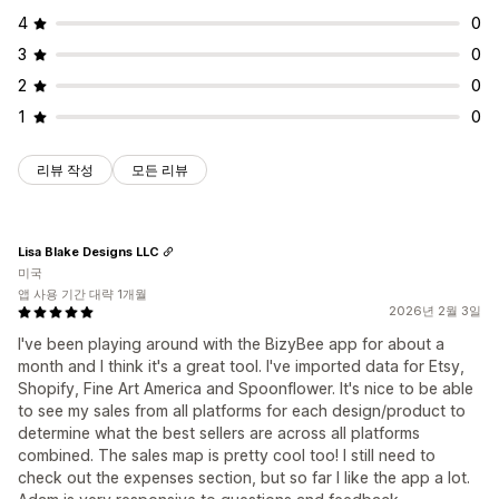
4
0
3
0
2
0
1
0
리뷰 작성
모든 리뷰
Lisa Blake Designs LLC
미국
앱 사용 기간 대략 1개월
2026년 2월 3일
I've been playing around with the BizyBee app for about a
month and I think it's a great tool. I've imported data for Etsy,
Shopify, Fine Art America and Spoonflower. It's nice to be able
to see my sales from all platforms for each design/product to
determine what the best sellers are across all platforms
combined. The sales map is pretty cool too! I still need to
check out the expenses section, but so far I like the app a lot.