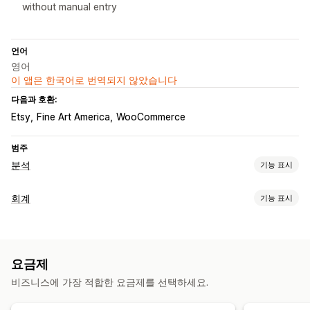
without manual entry
언어
영어
이 앱은 한국어로 번역되지 않았습니다
다음과 호환:
Etsy
Fine Art America
WooCommerce
범주
분석
기능 표시
마케팅 및 판매
회계
기능 표시
수익 분석 정보
구매 추적
재무 보고서
시각화 및 보고서
판매액 및 환불액
경비 추적
반품 또는 교환
COGS 추적
분석 대시보드
사용자 지정 보고서
데이터 내보내기
과거 분석
요금제
사용자 지정 보고서
실적 대시보드
비즈니스에 가장 적합한 요금제를 선택하세요.
재무 운영
세금 공제
멀티스토어
멀티채널