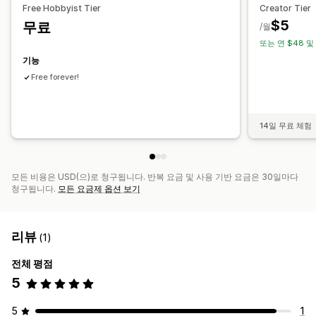
Free Hobbyist Tier
Creator Tier
$5
무료
자동 데이터 동기화
/월
또는 연 $48 및
주문 세부 정보
거래
내역 데이터 가져오기
기능
Free forever!
14일 무료 체험
모든 비용은 USD(으)로 청구됩니다. 반복 요금 및 사용 기반 요금은 30일마다
청구됩니다.
모든 요금제 옵션 보기
리뷰
(1)
전체 평점
5
5
1