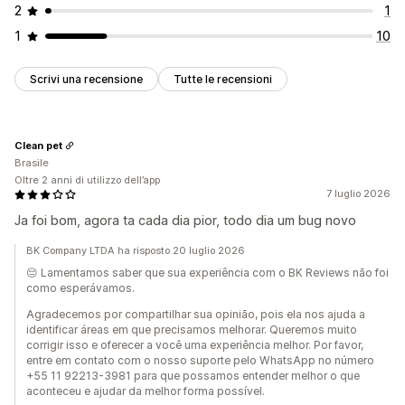
2
1
1
10
Scrivi una recensione
Tutte le recensioni
Clean pet
Brasile
Oltre 2 anni di utilizzo dell’app
7 luglio 2026
Ja foi bom, agora ta cada dia pior, todo dia um bug novo
BK Company LTDA ha risposto 20 luglio 2026
😔 Lamentamos saber que sua experiência com o BK Reviews não foi
como esperávamos.
Agradecemos por compartilhar sua opinião, pois ela nos ajuda a
identificar áreas em que precisamos melhorar. Queremos muito
corrigir isso e oferecer a você uma experiência melhor. Por favor,
entre em contato com o nosso suporte pelo WhatsApp no número
+55 11 92213-3981 para que possamos entender melhor o que
aconteceu e ajudar da melhor forma possível.