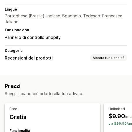
Lingue
Portoghese (Brasile). Inglese. Spagnolo. Tedesco. Francesee
Italiano
Funziona con
Pannello di controllo Shopify
Categorie
Recensioni dei prodotti
Mostra funzionalità
Opzioni di visualizzazione
Recensioni con foto
Valutazioni in stelle
Prezzi
Modalità di raccolta recensioni
Scegli il piano più adatto alla tua attività.
Moduli
Free
Unlimited
$9.90
Gratis
/me
o a $99.90/an
Funzionalità