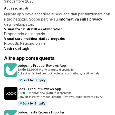
3 novembre 2023
Accesso ai dati
Questa app deve accedere ai seguenti dati per funzionare con
il tuo negozio. Scopri perché su
informativa sulla privacy
degli sviluppatori.
Visualizza dati di staff e collaboratori:
Proprietario del negozio
Visualizza e modifica i dati del negozio:
Prodotti, Negozio online
Vedi i dettagli
Altre app come questa
Judge.me Product Reviews App
stelle su 5
5,0
(42.990)
•
Piano gratuito disponibile
42990 recensioni totali
Collect unlimited product reviews, star ratings, testimonials
Built for Shopify
Loox ‑ Product Reviews App
stelle su 5
4,9
(8.879)
•
Piano gratuito disponibile
8879 recensioni totali
Convert more with visual product reviews, superpowered by AI
Built for Shopify
Judge.me Ali Reviews Importer