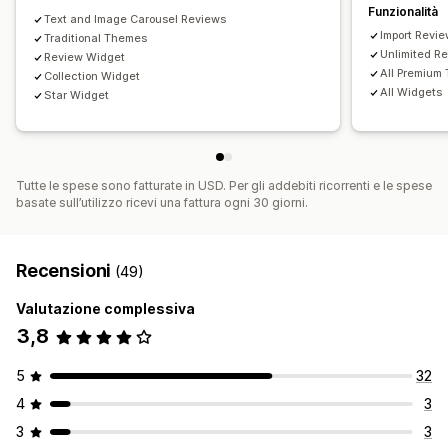
Funzionalità
Text and Image Carousel Reviews
Import Revie
Traditional Themes
Unlimited R
Review Widget
All Premium
Collection Widget
All Widgets
Star Widget
Tutte le spese sono fatturate in USD. Per gli addebiti ricorrenti e le spese
basate sull’utilizzo ricevi una fattura ogni 30 giorni.
Recensioni
(49)
Valutazione complessiva
3,8
5
32
4
3
3
3