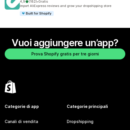
stelle su 5
4,9
(182)
•
Gratis
182 recensioni totali
Import AliExpress reviews and grow your dropshipping store
Built for Shopify
Vuoi aggiungere un’app?
Prova Shopify gratis per tre giorni
Categorie di app
Categorie principali
Canali di vendita
Dropshipping