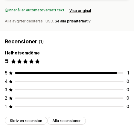
Innehåller automatöversatt text
Visa original
Alla avgifter debiteras i USD.
Se alla prisalternativ
Recensioner
(1)
Helhetsomdöme
5
5
1
4
0
3
0
2
0
1
0
Skriv en recension
Alla recensioner