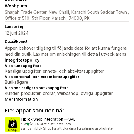
Webbplats
Sharjah Trade Center, New Challi, Karachi South Saddar Town.,
Office # 510, 5th Floor, Karachi, 74000, PK
Lansering
12 juni 2024
Dataåtkomst
Appen behöver tillgång till följande data för att kunna fungera
med din butik. Läs mer om anledningen till detta i utvecklarens
integritetspolicy
.
Visa kunduppgifter:
Känsliga uppgifter, enhets- och aktivitetsuppgifter
Visa personal- och medarbetaruppgifter:
Butiksägare
Visa och redigera butiksuppgifter:
Kunder, produkter, ordrar, Webbshop, övriga uppgifter
Mer information
Fler appar som den här
TikTok Shop Integration — SPL
av 5 stjärnor
4,9
(735)
•
Gratis att installera
735 recensioner totalt
Sälj på TikTok Shop för att öka dina försäljningsmöjligheter