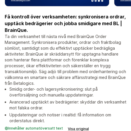
Få kontroll över verksamheten: synkronisera ordrar,
upptäck bedrägerier och jobba smidigare med BL |
BrainQue.
Ta din verksamhet till nästa nivå med BrainQue Order
Management. Synkronisera produkter, ordrar och fraktbolag
sömlöst, samtidigt som du effektivt upptäcker bedrägliga
aktiviteter. BrainQue är skräddarsytt för upptagna handlare
som hanterar flera plattformar och förenklar komplexa
processer, ökar effektiviteten och säkerställer en trygg
transaktionsmiljö. Säg adjö till problem med orderhantering och
välkomna en smartare och säkrare affärsstrategi med BrainQue
från Betalogics.
Smidig order- och lagersynkronisering: slut på
överförsäljning och manuella uppdateringar.
Avancerad upptäckt av bedrägerier: skyddar din verksamhet
mot falska ordrar.
Uppdateringar och notiser i realtid: få information om
orderstatus direkt.
Innehåller automatöversatt text
Visa original