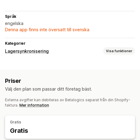
Språk
engelska
Denna app finns inte översatt till svenska
Kategorier
Lagersynkronisering
Visa funktioner
Synkroniseringstyp
Ordrar
Priser
Produktinformation
Varianter
SKU:er
Priser
Realtid
Välj den plan som passar ditt företag bäst.
Aviseringar och rapporter
Externa avgifter kan debiteras av Betalogics separat från din Shopify-
Prestandamätvärden
Synkronisering i realtid
faktura.
Mer information
Gratis
Gratis