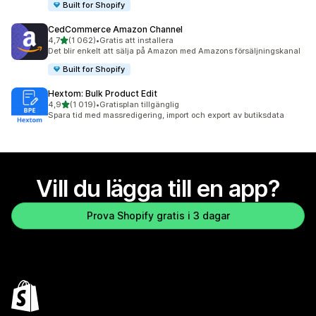
Built for Shopify
CedCommerce Amazon Channel
av 5 stjärnor
4,7
(1 062)
•
Gratis att installera
1062 recensioner totalt
Det blir enkelt att sälja på Amazon med Amazons försäljningskanal
Built for Shopify
Hextom: Bulk Product Edit
av 5 stjärnor
4,9
(1 019)
•
Gratisplan tillgänglig
1019 recensioner totalt
Spara tid med massredigering, import och export av butiksdata
Vill du lägga till en app?
Prova Shopify gratis i 3 dagar