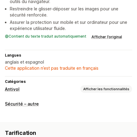
outils du navigateur.
Restreindre le glisser-déposer sur les images pour une
sécurité renforcée.
Assurer la protection sur mobile et sur ordinateur pour une
expérience utilisateur fluide.
Contient du texte traduit automatiquement
Afficher l’original
Langues
anglais et espagnol
Cette application n’est pas traduite en français
Catégories
Antivol
Afficher les fonctionnalités
Ressources protégées
Sécurité – autre
Contenu du blog
Images
Texte
Code du site web
Actions bloquées
Copier-coller
Clic droit
Téléchargement d’image
Tarification