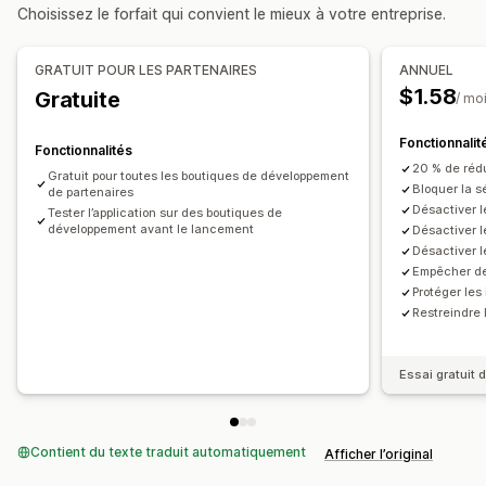
Glisser-déposer
Inspecter l’élément
Choisissez le forfait qui convient le mieux à votre entreprise.
GRATUIT POUR LES PARTENAIRES
ANNUEL
$1.58
Gratuite
/ mo
Fonctionnalit
Fonctionnalités
20 % de réd
Gratuit pour toutes les boutiques de développement
Bloquer la s
de partenaires
Désactiver l
Tester l’application sur des boutiques de
développement avant le lancement
Désactiver l
Désactiver le
Empêcher de
Protéger les
Restreindre 
Essai gratuit d
Contient du texte traduit automatiquement
Afficher l’original