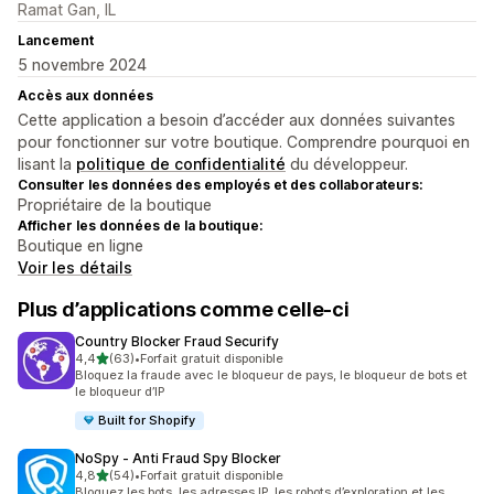
Ramat Gan, IL
Lancement
5 novembre 2024
Accès aux données
Cette application a besoin d’accéder aux données suivantes
pour fonctionner sur votre boutique. Comprendre pourquoi en
lisant la
politique de confidentialité
du développeur.
Consulter les données des employés et des collaborateurs:
Propriétaire de la boutique
Afficher les données de la boutique:
Boutique en ligne
Voir les détails
Plus d’applications comme celle-ci
Country Blocker Fraud Securify
étoile(s) sur 5
4,4
(63)
•
Forfait gratuit disponible
63 avis au total
Bloquez la fraude avec le bloqueur de pays, le bloqueur de bots et
le bloqueur d’IP
Built for Shopify
NoSpy ‑ Anti Fraud Spy Blocker
étoile(s) sur 5
4,8
(54)
•
Forfait gratuit disponible
54 avis au total
Bloquez les bots, les adresses IP, les robots d’exploration et les