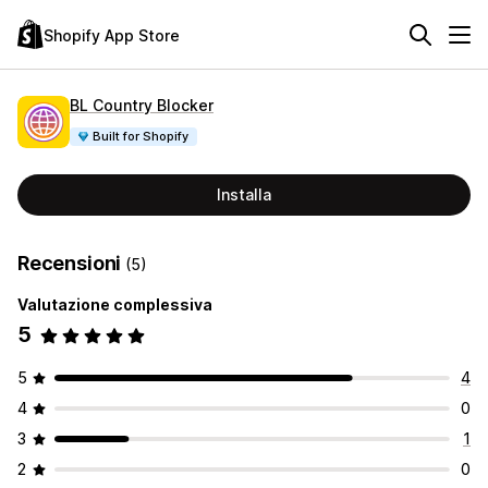
Shopify App Store
BL Country Blocker
Built for Shopify
Installa
Recensioni
(5)
Valutazione complessiva
5
5
4
4
0
3
1
2
0