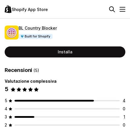
Shopify App Store
BL Country Blocker
Built for Shopify
Installa
Recensioni
(5)
Valutazione complessiva
5
5
4
4
0
3
1
2
0