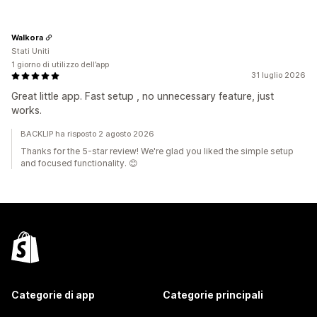
Walkora
Stati Uniti
1 giorno di utilizzo dell’app
31 luglio 2026
Great little app. Fast setup , no unnecessary feature, just
works.
BACKLIP ha risposto 2 agosto 2026
Thanks for the 5-star review! We're glad you liked the simple setup
and focused functionality. 😊
Categorie di app
Categorie principali