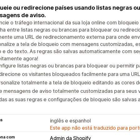
ueie ou redirecione países usando listas negras o
agens de aviso.
cie o tráfego internacional da sua loja online com bloquei
ha entre listas negras ou brancas para bloquear ou redireci
mente uma URL de redirecionamento externa para onde envi
onalize a tela de bloqueio com mensagens customizadas, e
 e do texto. As regras são salvas automaticamente com se
eitamente agora!
figure listas negras ou brancas para bloquear ou permitir pa
irecione os visitantes bloqueados facilmente para uma URL
sonalize totalmente a tela de bloqueio editando as cores d
e mensagens de aviso totalmente customizadas para seus v
as as suas regras e configurações de bloqueio são salvas
as
inglês e espanhol
Este app não está traduzido para port
ona com
Admin da Shopify