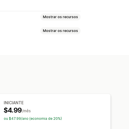
Mostrar os recursos
Mostrar os recursos
queio
ão
 automático
INICIANTE
$4.99
/mês
ou $47.99/ano (economia de 20%)