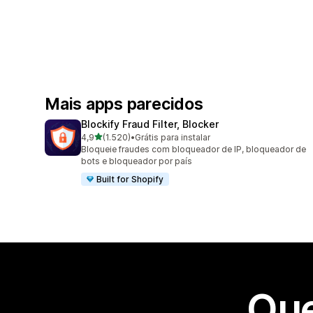
Mais apps parecidos
Blockify Fraud Filter, Blocker
de 5 estrelas
4,9
(1.520)
•
Grátis para instalar
1520 avaliações ao todo
Bloqueie fraudes com bloqueador de IP, bloqueador de
bots e bloqueador por país
Built for Shopify
Que