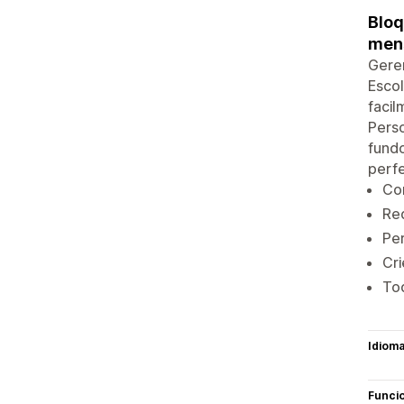
Bloq
mens
Geren
Escol
facil
Pers
fundo
perf
Con
Red
Per
Cri
Tod
Idiom
Funci