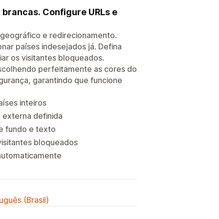
u brancas. Configure URLs e
o geográfico e redirecionamento.
onar países indesejados já. Defina
ar os visitantes bloqueados.
scolhendo perfeitamente as cores do
gurança, garantindo que funcione
íses inteiros
 externa definida
e fundo e texto
isitantes bloqueados
 automaticamente
uguês (Brasil)