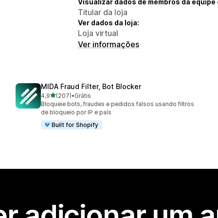
Visualizar dados de membros da equipe 
Titular da loja
Ver dados da loja:
Loja virtual
Ver informações
MIDA Fraud Filter, Bot Blocker
de 5 estrelas
4,9
(207)
•
Grátis
207 avaliações ao todo
Bloqueie bots, fraudes e pedidos falsos usando filtros
de bloqueio por IP e país
Built for Shopify
r adicionar um 