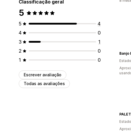
8 mes
Classificação geral
5
5
4
4
0
3
1
2
0
Banjo 
1
0
Estado
Aprox
usand
Escrever avaliação
Todas as avaliações
PALE
Estado
Aprox