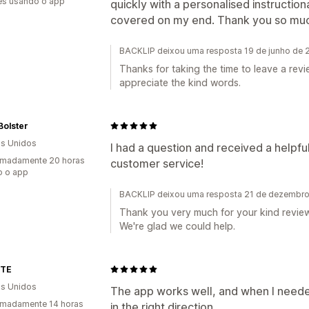
es usando o app
quickly with a personalised instructio
covered on my end. Thank you so mu
BACKLIP deixou uma resposta 19 de junho de
Thanks for taking the time to leave a revie
appreciate the kind words.
Bolster
s Unidos
I had a question and received a helpfu
imadamente 20 horas
customer service!
o o app
BACKLIP deixou uma resposta 21 de dezembr
Thank you very much for your kind review,
We're glad we could help.
TTE
s Unidos
The app works well, and when I neede
imadamente 14 horas
in the right direction.