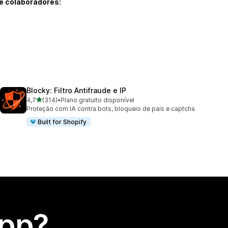
e colaboradores:
Blocky: Filtro Antifraude e IP
de 5 estrelas
4,7
(314)
•
Plano gratuito disponível
314 avaliações ao todo
Proteção com IA contra bots, bloqueio de país e captcha
Built for Shopify
app?