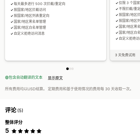
仅限 3 个国
每天最多进行 500 次拦截/重定向
不限拦截/重
按国家/地区拦截访问
按国家/地区
按国家/地区列表重定向
按国家/地区
国家/地区黑名单管理
国家/地区黑
国家/地区白名单管理
国家/地区白
自定义拒绝访问消息
自定义拒绝访
3 天免费试用
包含自动翻译的文本
显示原文
所有费用均以USD结算。 定期费用和基于使用情况的费用每 30 天收取一次。
评论
(5)
整体评分
5