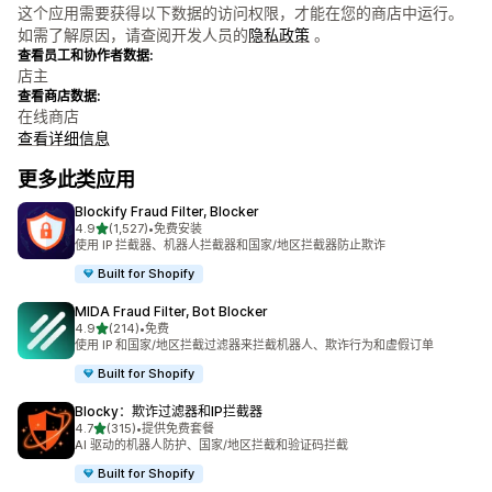
这个应用需要获得以下数据的访问权限，才能在您的商店中运行。
如需了解原因，请查阅开发人员的
隐私政策
。
查看员工和协作者数据:
店主
查看商店数据:
在线商店
查看详细信息
更多此类应用
Blockify Fraud Filter, Blocker
星（满分 5 星）
4.9
(1,527)
•
免费安装
总共 1527 条评论
使用 IP 拦截器、机器人拦截器和国家/地区拦截器防止欺诈
Built for Shopify
MIDA Fraud Filter, Bot Blocker
星（满分 5 星）
4.9
(214)
•
免费
总共 214 条评论
使用 IP 和国家/地区拦截过滤器来拦截机器人、欺诈行为和虚假订单
Built for Shopify
Blocky：欺诈过滤器和IP拦截器
星（满分 5 星）
4.7
(315)
•
提供免费套餐
总共 315 条评论
AI 驱动的机器人防护、国家/地区拦截和验证码拦截
Built for Shopify