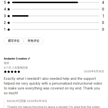
5
4
4
0
3
1
2
0
1
0
撰写评论
所有评论
Andante Creative
南非
8个月 人在使用应用
2026年6月18日
Exactly what I needed! I also needed help and the support
helped me very quickly with a personalised instructional video
to make sure everything was covered on my end. Thank you
so much!
BACKLIP已回复 2026年6月19日
Thanks for taking the time to leave a review! I'm glad that the video