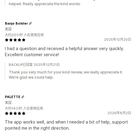
helped. Really appreciate the kind words.
Banjo Bolster
美国
大约20小时 人在使用应用
2025年12月20日
I had a question and received a helpful answer very quickly.
Excellent customer service!
BACKLIP已回复 2025年12月21日
Thank you very much for your kind review, we really appreciate it.
We're glad we could help.
PALETTE
美国
大约14小时 人在使用应用
2026年8月2日
The app works well, and when I needed a bit of help, support
pointed me in the right direction.