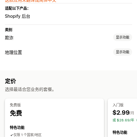
适配以下产品：
Shopify 后台
类别
欺诈
显示功能
欺诈类型
地理位置
显示功能
机器人
假账户
网络钓鱼
阻止
预防工具
国家/地区
白名单
自定义规则
黑名单
地理位置重定向
定价
重定向
选择最适合您业务的套餐。
IP 地址
国家/地区
自动重定向
错误重定向
免费版
入门版
$2.99
免费
/月
或 $28.69/
特色功能
特色功能
仅限 1 个国家/地区