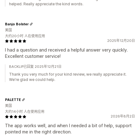
helped. Really appreciate the kind words.
Banjo Bolster
美国
大约20小时 人在使用应用
2025年12月20日
I had a question and received a helpful answer very quickly.
Excellent customer service!
BACKLIP已回复 2025年12月21日
Thank you very much for your kind review, we really appreciate it.
We're glad we could help.
PALETTE
美国
大约14小时 人在使用应用
2026年8月2日
The app works well, and when I needed a bit of help, support
pointed me in the right direction.