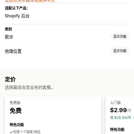
适配以下产品：
Shopify 后台
类别
欺诈
显示功能
欺诈类型
地理位置
显示功能
机器人
假账户
网络钓鱼
阻止
预防工具
国家/地区
白名单
自定义规则
黑名单
地理位置重定向
定价
重定向
选择最适合您业务的套餐。
IP 地址
国家/地区
自动重定向
错误重定向
免费版
入门版
$2.99
免费
/月
或 $28.69/
特色功能
特色功能
仅限 1 个国家/地区