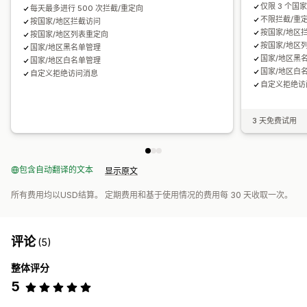
仅限 3 个国
每天最多进行 500 次拦截/重定向
不限拦截/重
按国家/地区拦截访问
按国家/地区
按国家/地区列表重定向
按国家/地区
国家/地区黑名单管理
国家/地区黑
国家/地区白名单管理
国家/地区白
自定义拒绝访问消息
自定义拒绝访
3 天免费试用
包含自动翻译的文本
显示原文
所有费用均以USD结算。 定期费用和基于使用情况的费用每 30 天收取一次。
评论
(5)
整体评分
5