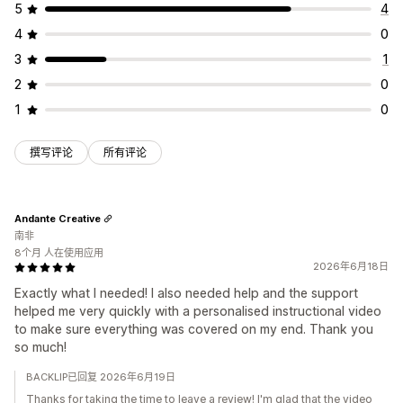
5
4
4
0
3
1
2
0
1
0
撰写评论
所有评论
Andante Creative
南非
8个月 人在使用应用
2026年6月18日
Exactly what I needed! I also needed help and the support
helped me very quickly with a personalised instructional video
to make sure everything was covered on my end. Thank you
so much!
BACKLIP已回复 2026年6月19日
Thanks for taking the time to leave a review! I'm glad that the video