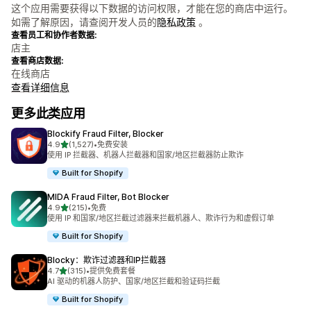
这个应用需要获得以下数据的访问权限，才能在您的商店中运行。
如需了解原因，请查阅开发人员的
隐私政策
。
查看员工和协作者数据:
店主
查看商店数据:
在线商店
查看详细信息
更多此类应用
Blockify Fraud Filter, Blocker
星（满分 5 星）
4.9
(1,527)
•
免费安装
总共 1527 条评论
使用 IP 拦截器、机器人拦截器和国家/地区拦截器防止欺诈
Built for Shopify
MIDA Fraud Filter, Bot Blocker
星（满分 5 星）
4.9
(215)
•
免费
总共 215 条评论
使用 IP 和国家/地区拦截过滤器来拦截机器人、欺诈行为和虚假订单
Built for Shopify
Blocky：欺诈过滤器和IP拦截器
星（满分 5 星）
4.7
(315)
•
提供免费套餐
总共 315 条评论
AI 驱动的机器人防护、国家/地区拦截和验证码拦截
Built for Shopify