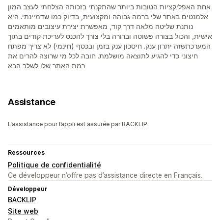
אחת האפליקציות הטובות ביותר שהתקנתי בזכותה הצלחתי לעצב המון
אלמנטים באתר שלי ברמה גבוהה ומקצועית, בדיוק כמו שדמיינתי. היא
נותנת שליטה מלאה דרך קוד, מאפשרת יצירת עיצובים מותאמים
אישית, והכול בצורה פשוטה וברורה בלי צורך להכנס לעריכת קודים בתוך
המערכתשזה יתרון ענק. חיסכון ענק בזמן ובכסף (חינמי) לא צריך מפתח
חיצוני כדי להגיע לתוצאה מושלמת. חובה לכל מי שרוצה להרים את
רמת האתר שלו לשלב הבא
Assistance
L’assistance pour l’appli est assurée par BACKLIP.
Ressources
Politique de confidentialité
Ce développeur n’offre pas d’assistance directe en Français.
Développeur
BACKLIP
Site web