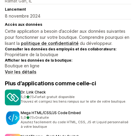
Ramat Gan, IL
Lancement
8 novembre 2024
Accès aux données
Cette application a besoin d’accéder aux données suivantes
pour fonctionner sur votre boutique. Comprendre pourquoi en
lisant la
politique de confidentialité
du développeur.
Consulter les données des employés et des collaborateurs:
Propriétaire de la boutique
Afficher les données de la boutique:
Boutique en ligne
Voir les détails
Plus d’applications comme celle-ci
Dr. Link Check
étoile(s) sur 5
5,0
(1)
•
Forfait gratuit disponible
1 avis au total
Trouvez et corrigez les liens rompus sur le site de votre boutique.
Mega HTML/CSS/JS Code Embed
étoile(s) sur 5
5,0
(1)
•
Gratuite
1 avis au total
Ajoutez facilement du code HTML, CSS, JS et Liquid personnalisé
à votre boutique