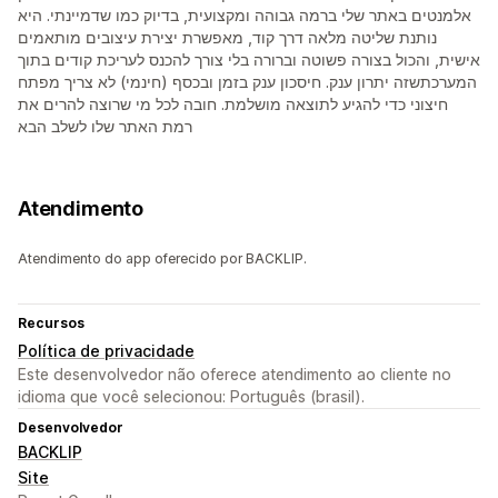
אלמנטים באתר שלי ברמה גבוהה ומקצועית, בדיוק כמו שדמיינתי. היא
נותנת שליטה מלאה דרך קוד, מאפשרת יצירת עיצובים מותאמים
אישית, והכול בצורה פשוטה וברורה בלי צורך להכנס לעריכת קודים בתוך
המערכתשזה יתרון ענק. חיסכון ענק בזמן ובכסף (חינמי) לא צריך מפתח
חיצוני כדי להגיע לתוצאה מושלמת. חובה לכל מי שרוצה להרים את
רמת האתר שלו לשלב הבא
Atendimento
Atendimento do app oferecido por BACKLIP.
Recursos
Política de privacidade
Este desenvolvedor não oferece atendimento ao cliente no
idioma que você selecionou: Português (brasil).
Desenvolvedor
BACKLIP
Site