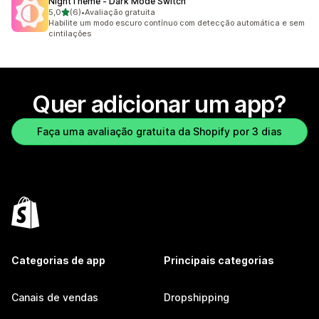
NightTheme ‑ Dark Mode Switch
de 5 estrelas
5,0
(6)
•
Avaliação gratuita
6 avaliações ao todo
Habilite um modo escuro contínuo com detecção automática e sem
cintilações
Quer adicionar um app?
Faça uma avaliação gratuita da Shopify por 3 dias
Categorias de app
Principais categorias
Canais de vendas
Dropshipping