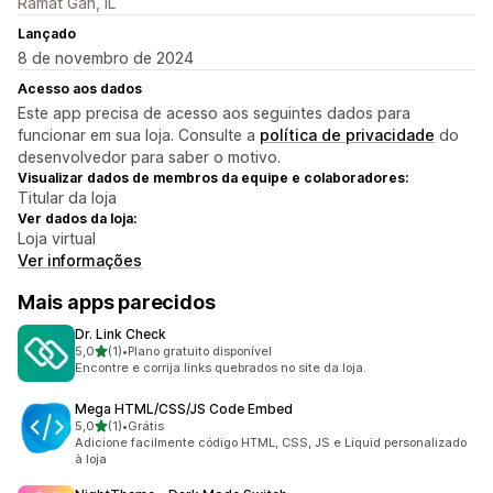
Ramat Gan, IL
Lançado
8 de novembro de 2024
Acesso aos dados
Este app precisa de acesso aos seguintes dados para
funcionar em sua loja. Consulte a
política de privacidade
do
desenvolvedor para saber o motivo.
Visualizar dados de membros da equipe e colaboradores:
Titular da loja
Ver dados da loja:
Loja virtual
Ver informações
Mais apps parecidos
Dr. Link Check
de 5 estrelas
5,0
(1)
•
Plano gratuito disponível
1 avaliações ao todo
Encontre e corrija links quebrados no site da loja.
Mega HTML/CSS/JS Code Embed
de 5 estrelas
5,0
(1)
•
Grátis
1 avaliações ao todo
Adicione facilmente código HTML, CSS, JS e Liquid personalizado
à loja