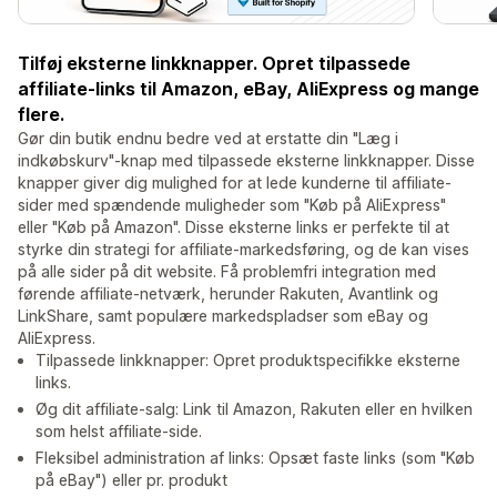
Tilføj eksterne linkknapper. Opret tilpassede
affiliate-links til Amazon, eBay, AliExpress og mange
flere.
Gør din butik endnu bedre ved at erstatte din "Læg i
indkøbskurv"-knap med tilpassede eksterne linkknapper. Disse
knapper giver dig mulighed for at lede kunderne til affiliate-
sider med spændende muligheder som "Køb på AliExpress"
eller "Køb på Amazon". Disse eksterne links er perfekte til at
styrke din strategi for affiliate-markedsføring, og de kan vises
på alle sider på dit website. Få problemfri integration med
førende affiliate-netværk, herunder Rakuten, Avantlink og
LinkShare, samt populære markedspladser som eBay og
AliExpress.
Tilpassede linkknapper: Opret produktspecifikke eksterne
links.
Øg dit affiliate-salg: Link til Amazon, Rakuten eller en hvilken
som helst affiliate-side.
Fleksibel administration af links: Opsæt faste links (som "Køb
på eBay") eller pr. produkt