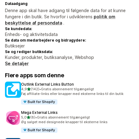
Dataadgang
Denne app skal have adgang til følgende data for at kunne
fungere i din butik. Se hvorfor i udviklerens
politik om
beskyttelse af persondata
.
Se kundedata:
Enheds- og aktivitetsdata
Se data om medarbejdere og bidragydere:
Butiksejer
Se og rediger butiksdata:
Kunder, produkter, butiksanalyse, Webshop
Se detaljer
Flere apps som denne
Outlink External Links Button
ud af 5 stjerner
4,9
(142)
•
Gratis abonnement tilgængeligt
142 anmeldelser i alt
Føj affiliate-links eller knapper med eksterne links til din butik
Built for Shopify
Mega External Links
ud af 5 stjerner
5,0
(8)
•
Gratis abonnement tilgængeligt
8 anmeldelser i alt
Øg salget med designede knapper til eksterne links
Built for Shopify