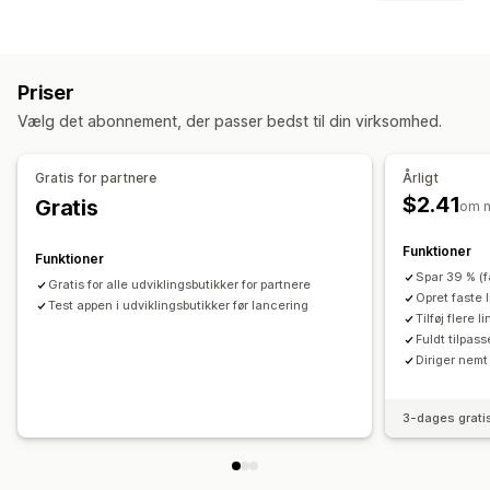
Affiliate-links
Massegenerering af links
Kollektionslinks
Ikontyper
Rabatter
Tilpasset
Betaling
Produktfunktioner
Udsalgsbannere
Affiliateoplevelse
Priser
Sociale medier
Tilpassede links og rabatter
Vælg det abonnement, der passer bedst til din virksomhed.
Tilpasning
Baggrunde
Kanter
Farver
Tilpasset tekst
Skrifttyper
Gratis for partnere
Årligt
Styling
Størrelse
Filupload
Dynamisk på mobil
$2.41
Gratis
om 
Placering af ikon
Funktioner
Funktioner
Manuel placering
Automatisk placering
Tilpassede sider
Spar 39 % (
Gratis for alle udviklingsbutikker for partnere
Kollektionssider
Produktsider
Opret faste l
Test appen i udviklingsbutikker før lancering
Tilføj flere l
Fuldt tilpas
Diriger nemt 
3-dages grati