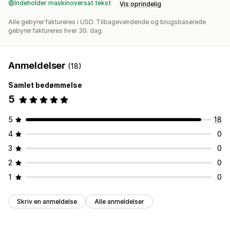
Indeholder maskinoversat tekst
Vis oprindelig
Alle gebyrer faktureres i USD. Tilbagevendende og brugsbaserede
gebyrer faktureres hver 30. dag.
Anmeldelser
(18)
Samlet bedømmelse
5
5
18
4
0
3
0
2
0
1
0
Skriv en anmeldelse
Alle anmeldelser