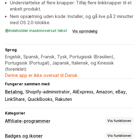
Understøttelse af flere knapper: Tilføj flere linkknapper til et
enkelt produkt.
Nem opsætning uden kode: Installer, og gå live på 2 minutter
med OS 2.0-blokke.
Indeholder maskinoversat tekst
Vis oprindelig
Sprog
Engelsk, Spansk, Fransk, Tysk, Portugisisk (Brasilien),
Portugisisk (Portugal), Japansk, Italiensk, og Kinesisk
(forenklet)
Denne app er ikke oversat til Dansk
Fungerer sammen med
Betaling
Shopify-administrator
AliExpress
Amazon
eBay
LinkShare
QuickBooks
Rakuten
Kategorier
Affiliate-programmer
Vis funktioner
Administration af henvisninger
Badges og ikoner
Vis funktioner