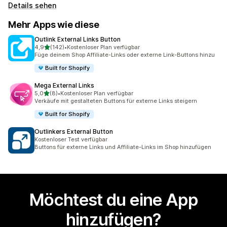
Details sehen
Mehr Apps wie diese
Outlink External Links Button
von 5 Sternen
4,9
(142)
•
Kostenloser Plan verfügbar
142 Rezensionen insgesamt
Füge deinem Shop Affiliate-Links oder externe Link-Buttons hinzu
Built for Shopify
Mega External Links
von 5 Sternen
5,0
(8)
•
Kostenloser Plan verfügbar
8 Rezensionen insgesamt
Verkäufe mit gestalteten Buttons für externe Links steigern
Built for Shopify
Outlinkers External Button
Kostenloser Test verfügbar
Buttons für externe Links und Affiliate-Links im Shop hinzufügen
Möchtest du eine App
hinzufügen?