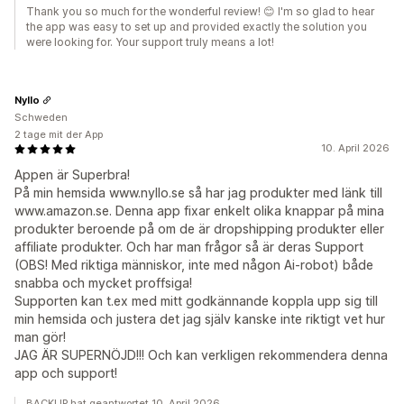
Thank you so much for the wonderful review! 😊 I'm so glad to hear
the app was easy to set up and provided exactly the solution you
were looking for. Your support truly means a lot!
Nyllo
Schweden
2 tage mit der App
10. April 2026
Appen är Superbra!
På min hemsida www.nyllo.se så har jag produkter med länk till
www.amazon.se. Denna app fixar enkelt olika knappar på mina
produkter beroende på om de är dropshipping produkter eller
affiliate produkter. Och har man frågor så är deras Support
(OBS! Med riktiga människor, inte med någon Ai-robot) både
snabba och mycket proffsiga!
Supporten kan t.ex med mitt godkännande koppla upp sig till
min hemsida och justera det jag själv kanske inte riktigt vet hur
man gör!
JAG ÄR SUPERNÖJD!!! Och kan verkligen rekommendera denna
app och support!
BACKLIP hat geantwortet 10. April 2026