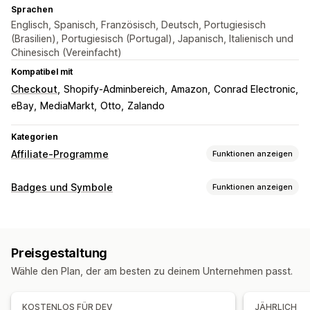
Sprachen
Englisch, Spanisch, Französisch, Deutsch, Portugiesisch
(Brasilien), Portugiesisch (Portugal), Japanisch, Italienisch und
Chinesisch (Vereinfacht)
Kompatibel mit
Checkout
Shopify-Adminbereich
Amazon
Conrad Electronic
eBay
MediaMarkt
Otto
Zalando
Kategorien
Affiliate-Programme
Funktionen anzeigen
Empfehlungsmanagement
Badges und Symbole
Funktionen anzeigen
Affiliate-Links
Massengenerierung von Links
Symboltypen
Kollektionslinks
Rabatte
Benutzerdefiniert
Zahlung
Produktmerkmale
Affiliate-Erfahrung
Preisgestaltung
Sales-Banner
Social Media
Benutzerdefinierte Links und Rabatte
Wähle den Plan, der am besten zu deinem Unternehmen passt.
Anpassung
Hintergründe
Rahmen
Farben
Benutzerdefinierter Text
KOSTENLOS FÜR DEV
JÄHRLICH