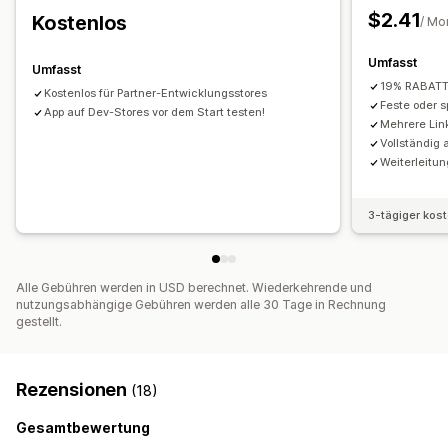
Schriftarten
Styling
Größe
Datei-Upload
$2.41
Kostenlos
/ Mo
Responsivität für Mobilgeräte
Umfasst
Umfasst
Symbolposition
19% RABAT
Kostenlos für Partner-Entwicklungsstores
Manuelle Positionierung
Automatische Positionierung
Feste oder s
App auf Dev-Stores vor dem Start testen!
Benutzerdefinierte Seiten
Kollektionsseiten
Mehrere Lin
Vollständig
Produktseiten
Weiterleitun
3-tägiger kos
Alle Gebühren werden in USD berechnet. Wiederkehrende und
nutzungsabhängige Gebühren werden alle 30 Tage in Rechnung
gestellt.
Rezensionen
(18)
Gesamtbewertung