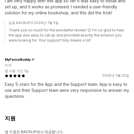
I am very happy with this app so far! It was easy to install and
set up, and it works as promised. I needed a user-friendly
solution for my online bookshop, and this did the trick!
답글 BACKLIP개 2026년 7월 5일
Thank you so much for the wonderful review! 😊 I'm so glad to hear
the app was easy to set up and provided exactly the solution you
were looking for. Your support truly means a lot!
MyFenceBuddy
미국
앱 사용 기간 1일
2026년 3월 22일
Easy 5-stars for the App and the Support team. App is easy to
use and their Support team were very responsive to answer my
questions.
지원
앱 지원은 BACKLIP에서 제공합니다.