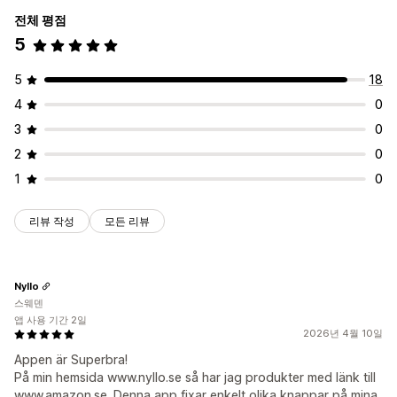
전체 평점
5
5
18
4
0
3
0
2
0
1
0
리뷰 작성
모든 리뷰
Nyllo
스웨덴
앱 사용 기간 2일
2026년 4월 10일
Appen är Superbra!
På min hemsida www.nyllo.se så har jag produkter med länk till
www.amazon.se. Denna app fixar enkelt olika knappar på mina