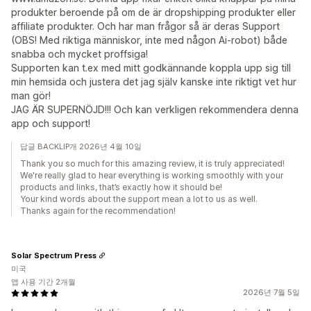
produkter beroende på om de är dropshipping produkter eller
affiliate produkter. Och har man frågor så är deras Support
(OBS! Med riktiga människor, inte med någon Ai-robot) både
snabba och mycket proffsiga!
Supporten kan t.ex med mitt godkännande koppla upp sig till
min hemsida och justera det jag själv kanske inte riktigt vet hur
man gör!
JAG ÄR SUPERNÖJD!!! Och kan verkligen rekommendera denna
app och support!
답글 BACKLIP개 2026년 4월 10일
Thank you so much for this amazing review, it is truly appreciated!
We're really glad to hear everything is working smoothly with your
products and links, that’s exactly how it should be!
Your kind words about the support mean a lot to us as well.
Thanks again for the recommendation!
Solar Spectrum Press
미국
앱 사용 기간 2개월
2026년 7월 5일