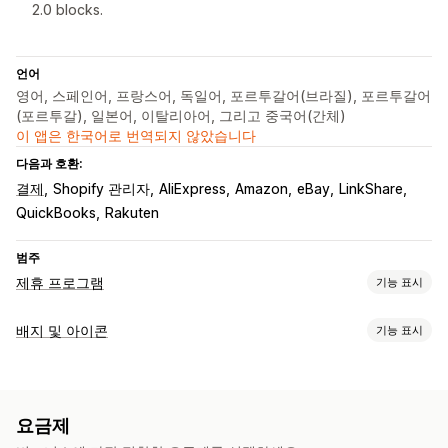
2.0 blocks.
언어
영어, 스페인어, 프랑스어, 독일어, 포르투갈어(브라질), 포르투갈어
(포르투갈), 일본어, 이탈리아어, 그리고 중국어(간체)
이 앱은 한국어로 번역되지 않았습니다
다음과 호환:
결제
Shopify 관리자
AliExpress
Amazon
eBay
LinkShare
QuickBooks
Rakuten
범주
제휴 프로그램
기능 표시
추천 관리
배지 및 아이콘
기능 표시
제휴 링크
링크 대량 생성
컬렉션 링크
할인
아이콘 유형
제휴 경험
맞춤형
결제
제품 기능
사이트 배너
소셜 미디어
사용자 지정 링크 및 할인
요금제
맞춤 설정