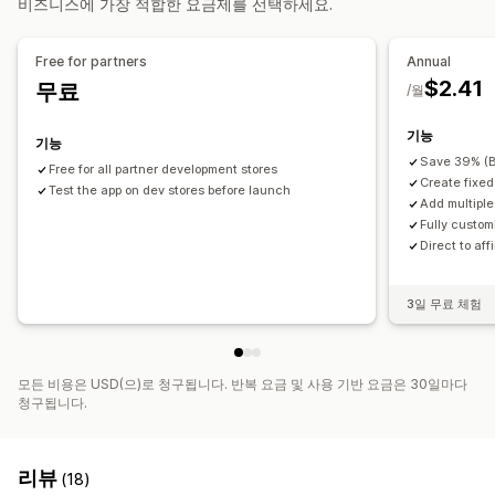
비즈니스에 가장 적합한 요금제를 선택하세요.
배경
테두리
색상
사용자 지정 텍스트
글꼴
스타일링
사이즈
파일 업로드
모바일 반응형
Free for partners
Annual
$2.41
무료
아이콘 위치
/월
수동 위치
자동 위치
사용자 지정 페이지
컬렉션 페이지
기능
기능
제품 페이지
Save 39% (B
Free for all partner development stores
Create fixed
Test the app on dev stores before launch
Add multiple
Fully custom
Direct to aff
3일 무료 체험
모든 비용은 USD(으)로 청구됩니다. 반복 요금 및 사용 기반 요금은 30일마다
청구됩니다.
리뷰
(18)