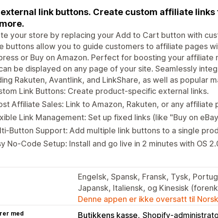
external link buttons. Create custom affiliate links
more.
te your store by replacing your Add to Cart button with cus
 buttons allow you to guide customers to affiliate pages wit
press or Buy on Amazon. Perfect for boosting your affiliate
 can be displayed on any page of your site. Seamlessly integr
ding Rakuten, Avantlink, and LinkShare, as well as popular 
tom Link Buttons: Create product-specific external links.
st Affiliate Sales: Link to Amazon, Rakuten, or any affiliate
xible Link Management: Set up fixed links (like "Buy on eBa
ti-Button Support: Add multiple link buttons to a single pro
y No-Code Setup: Install and go live in 2 minutes with OS 2.
Engelsk, Spansk, Fransk, Tysk, Portugis
Japansk, Italiensk, og Kinesisk (forenk
Denne appen er ikke oversatt til Nors
rer med
Butikkens kasse
Shopify-administrat