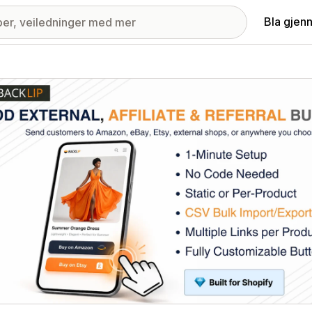
Bla gjen
ri med fremhevede bilder