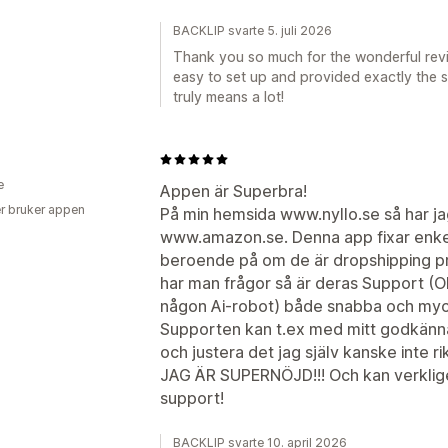
BACKLIP svarte 5. juli 2026
Thank you so much for the wonderful revi
easy to set up and provided exactly the s
truly means a lot!
e
Appen är Superbra!
r bruker appen
På min hemsida www.nyllo.se så har ja
www.amazon.se. Denna app fixar enkel
beroende på om de är dropshipping pro
har man frågor så är deras Support (O
någon Ai-robot) både snabba och myck
Supporten kan t.ex med mitt godkänna
och justera det jag själv kanske inte ri
JAG ÄR SUPERNÖJD!!! Och kan verkli
support!
BACKLIP svarte 10. april 2026