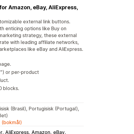
 for Amazon, eBay, AliExpress,
tomizable external link buttons.
h enticing options like Buy on
 marketing strategy, these external
ate with leading affiliate networks,
marketplaces like eBay and AliExpress.
 page.
y") or per-product
duct.
0 blocks.
isk (Brasil), Portugisisk (Portugal),
let)
k (bokmål)
or
AliExpress
Amazon
eBay