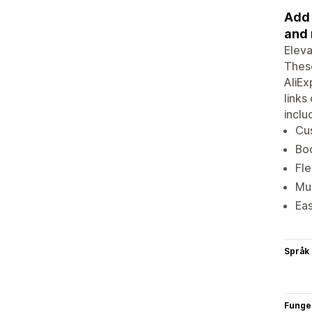
Add 
and 
Eleva
These
AliEx
links
inclu
Cus
Boo
Fle
Mul
Eas
Språk
Funge