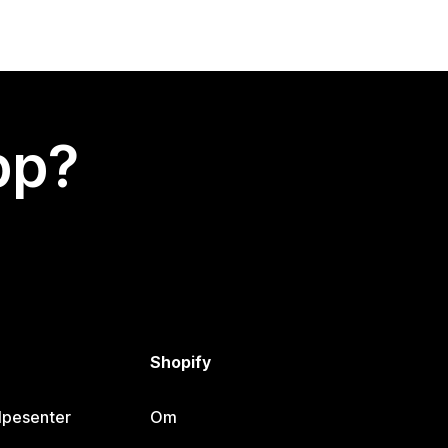
app?
Shopify
lpesenter
Om