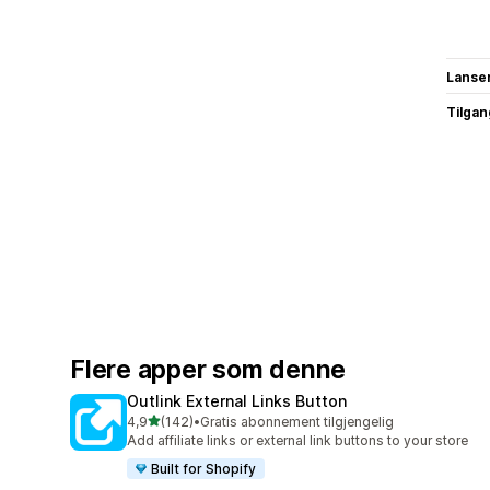
Lanse
Tilgang
Flere apper som denne
Outlink External Links Button
av 5 stjerner
4,9
(142)
•
Gratis abonnement tilgjengelig
Totalt 142 omtaler
Add affiliate links or external link buttons to your store
Built for Shopify