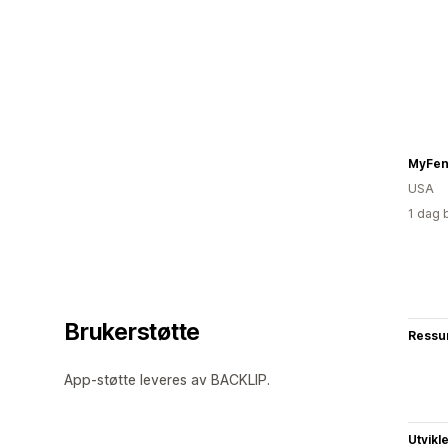
MyFen
USA
1 dag 
Brukerstøtte
Ressu
App-støtte leveres av BACKLIP.
Utvikl