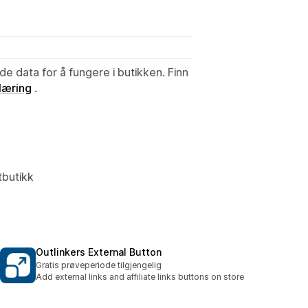
de data for å fungere i butikken. Finn
læring
.
tbutikk
Outlinkers External Button
Gratis prøveperiode tilgjengelig
Add external links and affiliate links buttons on store