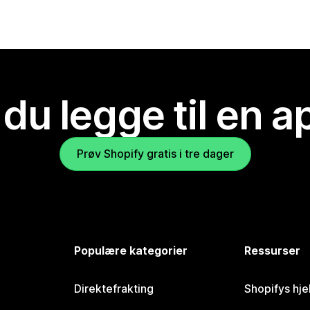
 du legge til en 
Prøv Shopify gratis i tre dager
Populære kategorier
Ressurser
Direktefrakting
Shopifys hje