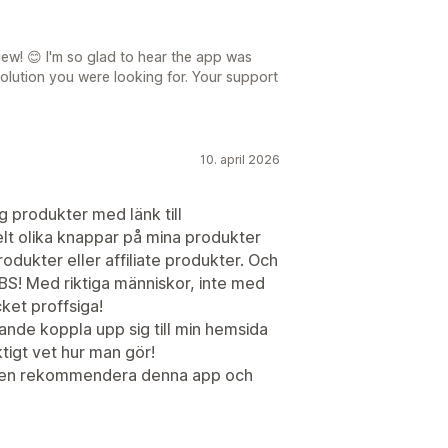
ew! 😊 I'm so glad to hear the app was
olution you were looking for. Your support
10. april 2026
g produkter med länk till
t olika knappar på mina produkter
dukter eller affiliate produkter. Och
BS! Med riktiga människor, inte med
et proffsiga!
nde koppla upp sig till min hemsida
ktigt vet hur man gör!
gen rekommendera denna app och