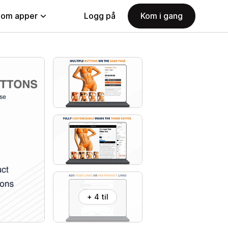
nom apper
Logg på
Kom i gang
+ 4 til