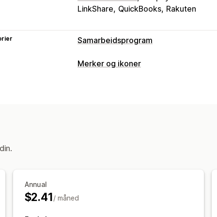
LinkShare
QuickBooks
Rakuten
rier
Samarbeidsprogram
Henvisningsadministrasjon
Merker og ikoner
Samarbeidspartnerkoblinger
Massege
Ikontyper
Rabatter
Tilpasset
Betaling
Produktegenskap
Samarbeidspartner-opplevelse
Tilpasning
Tilpassede lenker og rabatter
Bakgrunner
Rammer
Farger
Tilpass
Filopplasting
Mobilresponsiv
din.
Ikonposisjon
Manuell posisjon
Automatisk posisjo
Annual
Samlingssider
Produktsider
$2.41
/ måned