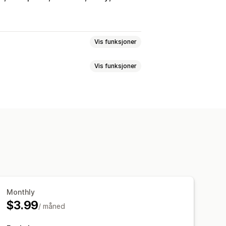
Vis funksjoner
Vis funksjoner
nerering av lenker
Samlingslenker
er
Salgsbanner
Sosiale medier
et tekst
Skrifttyper
Stil
Størrelse
n
Egendefinerte sider
Monthly
$3.99
/ måned