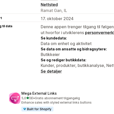
Nettsted
Ramat Gan, IL
rt
17. oktober 2024
 til data
Denne appen trenger tilgang til følgen
ut hvorfor i utviklerens
personvernerk
Se kundedata:
Data om enhet og aktivitet
Se data om ansatte og bidragsytere:
Butikkeier
Se og rediger butikkdata:
Kunder, produkter, butikkanalyse, Net
Se detaljer
Mega External Links
av 5 stjerner
5,0
(8)
•
Gratis abonnement tilgjengelig
Totalt 8 omtaler
Enhance sales with styled external links buttons
Built for Shopify