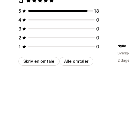
5
5
18
4
0
3
0
2
0
1
0
Nyllo
Sverig
2 dage
Skriv en omtale
Alle omtaler