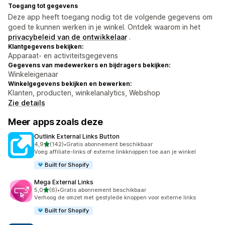
Toegang tot gegevens
Deze app heeft toegang nodig tot de volgende gegevens om
goed te kunnen werken in je winkel. Ontdek waarom in het
privacybeleid van de ontwikkelaar
.
Klantgegevens bekijken:
Apparaat- en activiteitsgegevens
Gegevens van medewerkers en bijdragers bekijken:
Winkeleigenaar
Winkelgegevens bekijken en bewerken:
Klanten, producten, winkelanalytics, Webshop
Zie details
Meer apps zoals deze
Outlink External Links Button
van 5 sterren
4,9
(142)
•
Gratis abonnement beschikbaar
142 recensies in totaal
Voeg affiliate-links of externe linkknoppen toe aan je winkel
Built for Shopify
Mega External Links
van 5 sterren
5,0
(6)
•
Gratis abonnement beschikbaar
6 recensies in totaal
Verhoog de omzet met gestylede knoppen voor externe links
Built for Shopify