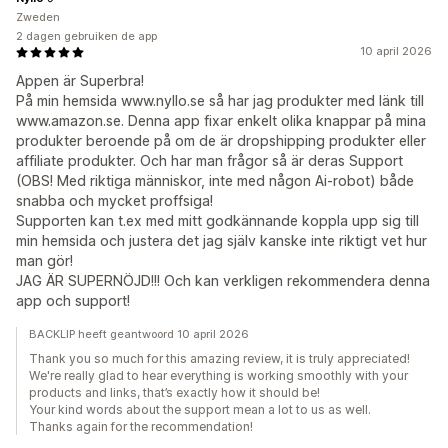
Zweden
2 dagen gebruiken de app
10 april 2026
Appen är Superbra!
På min hemsida www.nyllo.se så har jag produkter med länk till
www.amazon.se. Denna app fixar enkelt olika knappar på mina
produkter beroende på om de är dropshipping produkter eller
affiliate produkter. Och har man frågor så är deras Support
(OBS! Med riktiga människor, inte med någon Ai-robot) både
snabba och mycket proffsiga!
Supporten kan t.ex med mitt godkännande koppla upp sig till
min hemsida och justera det jag själv kanske inte riktigt vet hur
man gör!
JAG ÄR SUPERNÖJD!!! Och kan verkligen rekommendera denna
app och support!
BACKLIP heeft geantwoord 10 april 2026
Thank you so much for this amazing review, it is truly appreciated!
We're really glad to hear everything is working smoothly with your
products and links, that’s exactly how it should be!
Your kind words about the support mean a lot to us as well.
Thanks again for the recommendation!