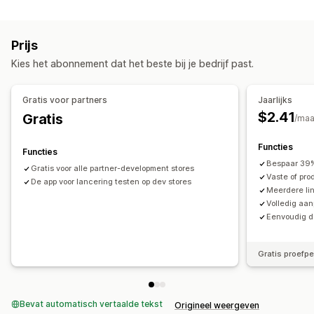
Soorten pictogrammen
Kortingen
Aangepast
Betaling
Productfuncties
Uitverkoopbanner
Affiliate-ervaring
Prijs
Social media
Aangepaste links en kortingen
Kies het abonnement dat het beste bij je bedrijf past.
Aanpassing
Achtergronden
Borders
Kleuren
Aangepaste tekst
Gratis voor partners
Jaarlijks
Lettertypen
Stijl
Grootte
Bestanden uploaden
$2.41
Gratis
/ma
Mobiel responsief
Functies
Functies
Pictogrampositie
Bespaar 39%
Gratis voor alle partner-development stores
Handmatige positionering
Automatische positionering
Vaste of pro
De app voor lancering testen op dev stores
Pagina´s op maat
Collectiepagina's
Productpagina's
Meerdere li
Volledig aan
Eenvoudig do
Gratis proefp
Bevat automatisch vertaalde tekst
Origineel weergeven