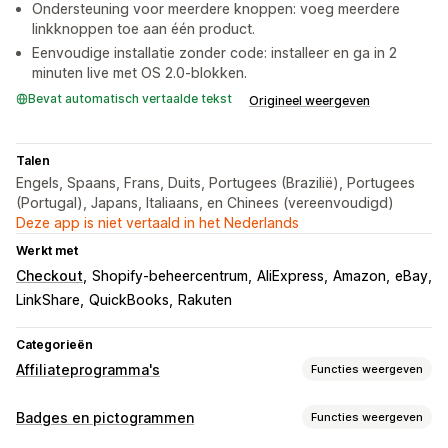
Ondersteuning voor meerdere knoppen: voeg meerdere
linkknoppen toe aan één product.
Eenvoudige installatie zonder code: installeer en ga in 2
minuten live met OS 2.0-blokken.
Bevat automatisch vertaalde tekst
Origineel weergeven
Talen
Engels, Spaans, Frans, Duits, Portugees (Brazilië), Portugees
(Portugal), Japans, Italiaans, en Chinees (vereenvoudigd)
Deze app is niet vertaald in het Nederlands
Werkt met
Checkout
Shopify-beheercentrum
AliExpress
Amazon
eBay
LinkShare
QuickBooks
Rakuten
Categorieën
Affiliateprogramma's
Functies weergeven
Referralbeheer
Badges en pictogrammen
Functies weergeven
Affiliatelinks
Linkgeneratie in bulk
Collectielinks