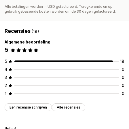
Alle betalingen worden in USD gefactureerd. Terugkerende en op
gebruik gebaseerde kosten worden om de 30 dagen gefactureerd.
Recensies
(18)
Algemene beoordeling
5
5
18
4
0
3
0
2
0
1
0
Een recensie schrijven
Alle recensies
Nyllo