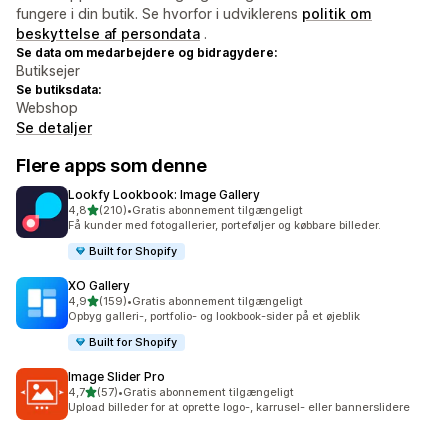
fungere i din butik. Se hvorfor i udviklerens
politik om
beskyttelse af persondata
.
Se data om medarbejdere og bidragydere:
Butiksejer
Se butiksdata:
Webshop
Se detaljer
Flere apps som denne
Lookfy Lookbook: Image Gallery
ud af 5 stjerner
4,8
(210)
•
Gratis abonnement tilgængeligt
210 anmeldelser i alt
Få kunder med fotogallerier, porteføljer og købbare billeder.
Built for Shopify
XO Gallery
ud af 5 stjerner
4,9
(159)
•
Gratis abonnement tilgængeligt
159 anmeldelser i alt
Opbyg galleri-, portfolio- og lookbook-sider på et øjeblik
Built for Shopify
Image Slider Pro
ud af 5 stjerner
4,7
(57)
•
Gratis abonnement tilgængeligt
57 anmeldelser i alt
Upload billeder for at oprette logo-, karrusel- eller bannerslidere