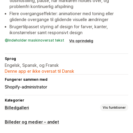
tidsindstilling, pause, når markøren holdes over, og
problemfri kontinuerlig afspilning
Flere overgangseffekter: animationer med toning eller
glidende overgange til glidende visuelle ændringer
Brugertilpasset styring af design for farver, kanter,
ikonstørrelser samt responsivt design
Indeholder maskinoversat tekst
Vis oprindelig
Sprog
Engelsk, Spansk, og Fransk
Denne app er ikke oversat til Dansk
Fungerer sammen med
Shopify-administrator
Kategorier
Billedgalleri
Vis funktioner
Gallerityper
Billeder og medier – andet
Karrusel
Række
Slider