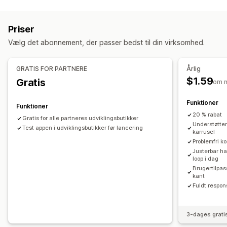
Tilpasning
Tilpasset stil
Dynamisk på mobil
Priser
Vælg det abonnement, der passer bedst til din virksomhed.
GRATIS FOR PARTNERE
Årlig
$1.59
Gratis
om 
Funktioner
Funktioner
20 % rabat
Gratis for alle partneres udviklingsbutikker
Understøtter
Test appen i udviklingsbutikker før lancering
karrusel
Problemfri k
Justerbar ha
loop i dag
Brugertilpass
kant
Fuldt respon
3-dages grati