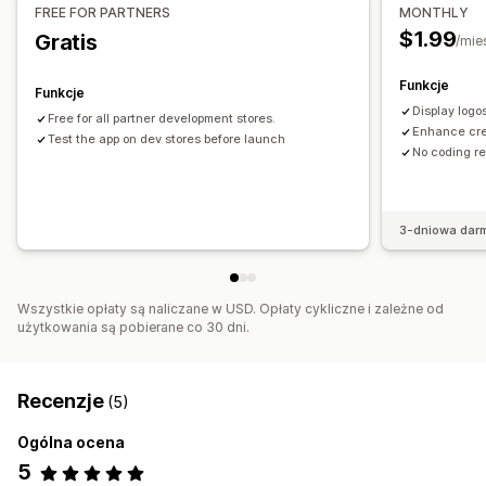
Responsywność na urządzeniach mobilnych
FREE FOR PARTNERS
MONTHLY
Responsywność na urządzeniach mobilnych
$1.99
Gratis
/mie
Funkcje
Funkcje
Display logos
Free for all partner development stores.
Enhance cred
Test the app on dev stores before launch
No coding re
3-dniowa dar
Wszystkie opłaty są naliczane w USD. Opłaty cykliczne i zależne od
użytkowania są pobierane co 30 dni.
Recenzje
(5)
Ogólna ocena
5