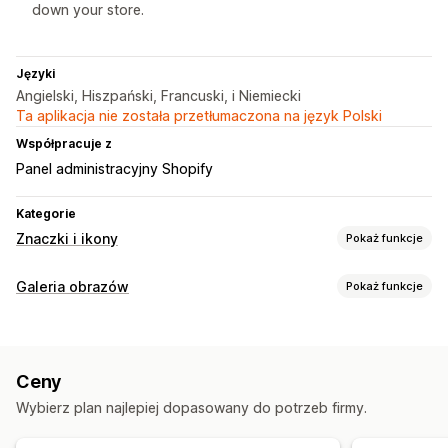
down your store.
Języki
Angielski, Hiszpański, Francuski, i Niemiecki
Ta aplikacja nie została przetłumaczona na język Polski
Współpracuje z
Panel administracyjny Shopify
Kategorie
Znaczki i ikony
Pokaż funkcje
Typy ikon
Galeria obrazów
Pokaż funkcje
Niestandardowe
Gwarancja jakości
Płatność
Typy galerii
Funkcje produktu
Banery sprzedaży
Zabezpieczenia
Slider
Wysyłka
Media społecznościowe
Zaufanie
Gwarancja
Ceny
Dostosowanie
Dostosowanie
Wybierz plan najlepiej dopasowany do potrzeb firmy.
Style niestandardowe
Pozycja ikony
Tła
Kolory
Styl
Rozmiar
Zmiana rozmiaru obrazów