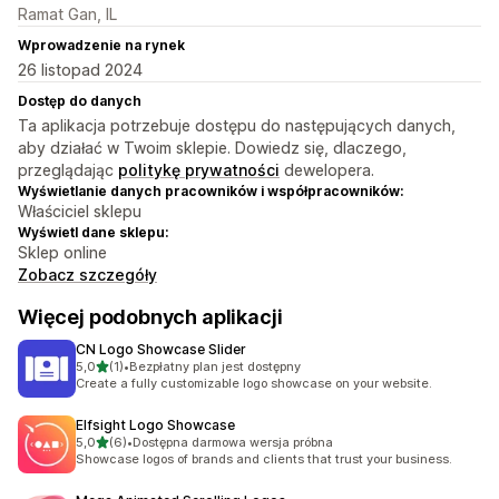
Ramat Gan, IL
Wprowadzenie na rynek
26 listopad 2024
Dostęp do danych
Ta aplikacja potrzebuje dostępu do następujących danych,
aby działać w Twoim sklepie. Dowiedz się, dlaczego,
przeglądając
politykę prywatności
dewelopera.
Wyświetlanie danych pracowników i współpracowników:
Właściciel sklepu
Wyświetl dane sklepu:
Sklep online
Zobacz szczegóły
Więcej podobnych aplikacji
CN Logo Showcase Slider
na 5 gwiazdek
5,0
(1)
•
Bezpłatny plan jest dostępny
Łączna liczba recenzji: 1
Create a fully customizable logo showcase on your website.
Elfsight Logo Showcase
na 5 gwiazdek
5,0
(6)
•
Dostępna darmowa wersja próbna
Łączna liczba recenzji: 6
Showcase logos of brands and clients that trust your business.