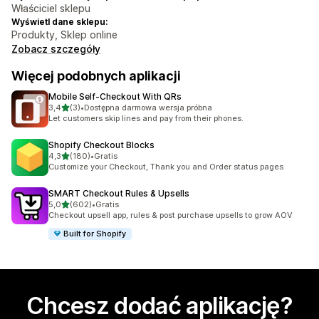
Właściciel sklepu
Wyświetl dane sklepu:
Produkty, Sklep online
Zobacz szczegóły
Więcej podobnych aplikacji
Mobile Self‑Checkout With QRs
na 5 gwiazdek
3,4
(3)
•
Dostępna darmowa wersja próbna
Łączna liczba recenzji: 3
Let customers skip lines and pay from their phones.
Shopify Checkout Blocks
na 5 gwiazdek
4,3
(180)
•
Gratis
Łączna liczba recenzji: 180
Customize your Checkout, Thank you and Order status pages
SMART Checkout Rules & Upsells
na 5 gwiazdek
5,0
(602)
•
Gratis
Łączna liczba recenzji: 602
Checkout upsell app, rules & post purchase upsells to grow AOV
Built for Shopify
Chcesz dodać aplikację?