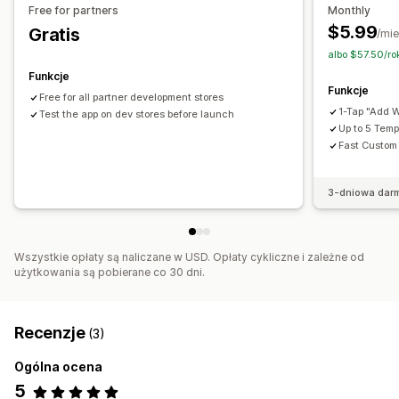
Free for partners
Monthly
$5.99
Gratis
/mie
albo $57.50/ro
Funkcje
Funkcje
Free for all partner development stores
1-Tap "Add W
Test the app on dev stores before launch
Up to 5 Temp
Fast Custom
3-dniowa dar
Wszystkie opłaty są naliczane w USD. Opłaty cykliczne i zależne od
użytkowania są pobierane co 30 dni.
Recenzje
(3)
Ogólna ocena
5