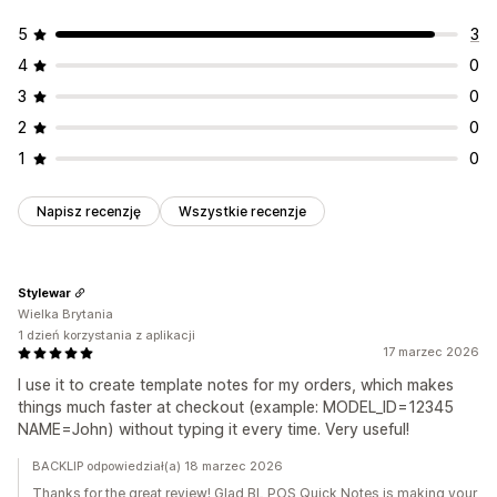
5
3
4
0
3
0
2
0
1
0
Napisz recenzję
Wszystkie recenzje
Stylewar
Wielka Brytania
1 dzień korzystania z aplikacji
17 marzec 2026
I use it to create template notes for my orders, which makes
things much faster at checkout (example: MODEL_ID=12345
NAME=John) without typing it every time. Very useful!
BACKLIP odpowiedział(a) 18 marzec 2026
Thanks for the great review! Glad BL POS Quick Notes is making your