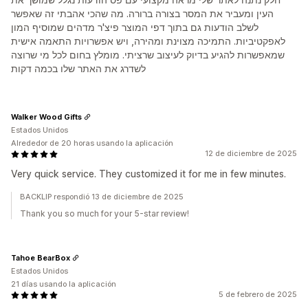
העין ומעביר את המסר בצורה ברורה. מה שהכי אהבתי זה שאפשר
לשלב הודעות גם בתוך דפי המוצר פיצ'ר מדהים שמוסיף המון
לאפקטיביות. התמיכה מצוינת ומהירה, ויש אפשרויות התאמה אישית
שמאפשרות להגיע בדיוק לעיצוב שרציתי. מומלץ בחום לכל מי שרוצה
לשדרג את האתר שלו בכמה דקות
Walker Wood Gifts
Estados Unidos
Alrededor de 20 horas usando la aplicación
12 de diciembre de 2025
Very quick service. They customized it for me in few minutes.
BACKLIP respondió 13 de diciembre de 2025
Thank you so much for your 5-star review!
Tahoe BearBox
Estados Unidos
21 días usando la aplicación
5 de febrero de 2025