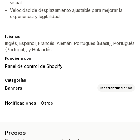
visual.
Velocidad de desplazamiento ajustable para mejorar la
experiencia y legibilidad.
Idiomas
Inglés, Español, Francés, Alemán, Portugués (Brasil), Portugués
(Portugal), y Holandés
Funciona con
Panel de control de Shopify
Categorías
Banners
Mostrar funciones
Tipo de banner
Notificaciones - Otros
Barra de anuncios
Envío gratis
Cumplimiento con RGPD
Múltiples anuncios
Notificación
Página de producto
Promocional
Precios
Personalización