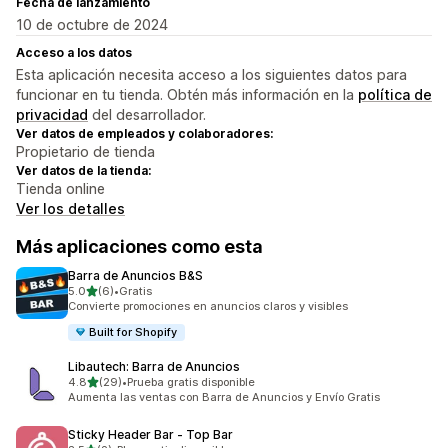
Fecha de lanzamiento
10 de octubre de 2024
Acceso a los datos
Esta aplicación necesita acceso a los siguientes datos para
funcionar en tu tienda. Obtén más información en la
política de
privacidad
del desarrollador.
Ver datos de empleados y colaboradores:
Propietario de tienda
Ver datos de la tienda:
Tienda online
Ver los detalles
Más aplicaciones como esta
Barra de Anuncios B&S
de 5 estrellas
5.0
(6)
•
Gratis
6 reseñas en total
Convierte promociones en anuncios claros y visibles
Built for Shopify
Libautech: Barra de Anuncios
de 5 estrellas
4.8
(29)
•
Prueba gratis disponible
29 reseñas en total
Aumenta las ventas con Barra de Anuncios y Envío Gratis
Sticky Header Bar ‑ Top Bar