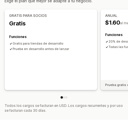
Elige el plan que mejor se adapte a tu negocio.
Posición del banner
Animaciones
Visualización fija
Enlaces y botones
Fondos
Color y fuente
Emojis
GRATIS PARA SOCIOS
ANUAL
Múltiples idiomas
Adaptación a dispositivos móviles
$1.60
Gratis
al m
Segmentación por comportamiento
Funciones
Funciones
20% de desc
Gratis para tiendas de desarrollo
Todas las fu
Prueba en desarrollo antes de lanzar
Prueba gratis 
Todos los cargos se facturan en USD. Los cargos recurrentes y por uso
se facturan cada 30 días.