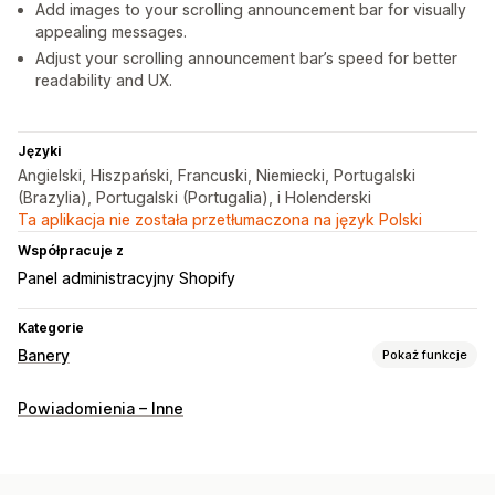
Add images to your scrolling announcement bar for visually
appealing messages.
Adjust your scrolling announcement bar’s speed for better
readability and UX.
Języki
Angielski, Hiszpański, Francuski, Niemiecki, Portugalski
(Brazylia), Portugalski (Portugalia), i Holenderski
Ta aplikacja nie została przetłumaczona na język Polski
Współpracuje z
Panel administracyjny Shopify
Kategorie
Banery
Pokaż funkcje
Typ banera
Powiadomienia – Inne
Pasek ogłoszeń
Darmowa wysyłka
Zgodność z RODO
Pasek z wieloma ogłoszeniami
Powiadomienie
Strona produktu
Promocyjny