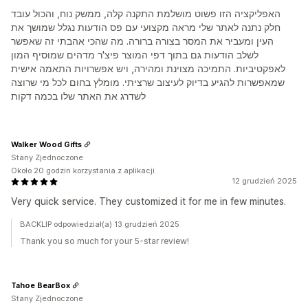
האפליקציה הזו פשוט מושלמת התקנה קלה, ממשק נוח, והכול עובד
חלק נתנה לאתר שלי מראה מקצועי עם פס הודעות נגלל שמושך את
העין ומעביר את המסר בצורה ברורה. מה שהכי אהבתי זה שאפשר
לשלב הודעות גם בתוך דפי המוצר פיצ'ר מדהים שמוסיף המון
לאפקטיביות. התמיכה מצוינת ומהירה, ויש אפשרויות התאמה אישית
שמאפשרות להגיע בדיוק לעיצוב שרציתי. מומלץ בחום לכל מי שרוצה
לשדרג את האתר שלו בכמה דקות
Walker Wood Gifts
Stany Zjednoczone
Około 20 godzin korzystania z aplikacji
12 grudzień 2025
Very quick service. They customized it for me in few minutes.
BACKLIP odpowiedział(a) 13 grudzień 2025
Thank you so much for your 5-star review!
Tahoe BearBox
Stany Zjednoczone