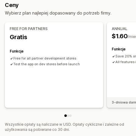
Ceny
Dostosowanie
Wybierz plan najlepiej dopasowany do potrzeb firmy.
Pozycja banera
Animacje
Przypięte wyświetlanie
Linki i przyciski
Tła
Kolor i czcionka
Emotikony
FREE FOR PARTNERS
ANNUAL
Wielojęzyczne
$1.60
Gratis
/mie
Responsywność na urządzeniach mobilnych
Funkcje
Targetowanie behawioralne
Funkcje
Save 20% on
Free for all partner development stores
All features
Test the app on dev stores before launch
3-dniowa dar
Wszystkie opłaty są naliczane w USD. Opłaty cykliczne i zależne od
użytkowania są pobierane co 30 dni.