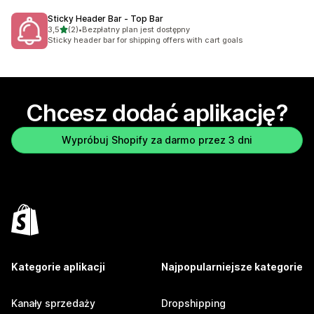
Sticky Header Bar ‑ Top Bar
na 5 gwiazdek
3,5
(2)
•
Bezpłatny plan jest dostępny
Łączna liczba recenzji: 2
Sticky header bar for shipping offers with cart goals
Chcesz dodać aplikację?
Wypróbuj Shopify za darmo przez 3 dni
Kategorie aplikacji
Najpopularniejsze kategorie
Kanały sprzedaży
Dropshipping