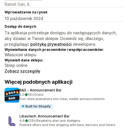
Ramat Gan, IL
Wprowadzenie na rynek
10 październik 2024
Dostęp do danych
Ta aplikacja potrzebuje dostępu do następujących danych,
aby działać w Twoim sklepie. Dowiedz się, dlaczego,
przeglądając
politykę prywatności
dewelopera.
Wyświetlanie danych pracowników i współpracowników:
Właściciel sklepu
Wyświetl dane sklepu:
Sklep online
Zobacz szczegóły
Więcej podobnych aplikacji
B&S ‑ Announcement Bar
na 5 gwiazdek
5,0
(6)
•
Gratis
Łączna liczba recenzji: 6
Turn store promotions into clear, visible announcements
Built for Shopify
Libautech: Announcement Bar
na 5 gwiazdek
4,8
(29)
•
Bezpłatny plan jest dostępny
Łączna liczba recenzji: 29
Promote offers and free shipping with bars, banners and timers