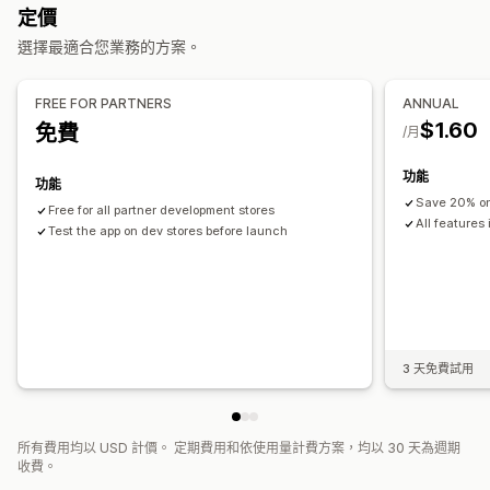
自訂
定價
橫幅位置
動畫
固定式顯示
連結和按鈕
背景
顏色和字型
選擇最適合您業務的方案。
表情符號
多國語言
行動裝置回應式設計
行為目標設定
FREE FOR PARTNERS
ANNUAL
$1.60
免費
/月
功能
功能
Save 20% on
Free for all partner development stores
All features
Test the app on dev stores before launch
3 天免費試用
所有費用均以 USD 計價。 定期費用和依使用量計費方案，均以 30 天為週期
收費。