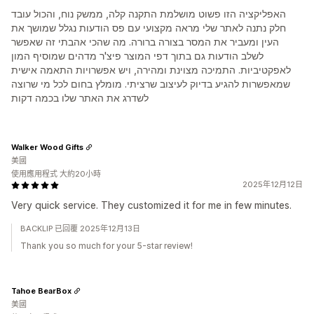
האפליקציה הזו פשוט מושלמת התקנה קלה, ממשק נוח, והכול עובד
חלק נתנה לאתר שלי מראה מקצועי עם פס הודעות נגלל שמושך את
העין ומעביר את המסר בצורה ברורה. מה שהכי אהבתי זה שאפשר
לשלב הודעות גם בתוך דפי המוצר פיצ'ר מדהים שמוסיף המון
לאפקטיביות. התמיכה מצוינת ומהירה, ויש אפשרויות התאמה אישית
שמאפשרות להגיע בדיוק לעיצוב שרציתי. מומלץ בחום לכל מי שרוצה
לשדרג את האתר שלו בכמה דקות
Walker Wood Gifts
美國
使用應用程式 大約20小時
2025年12月12日
Very quick service. They customized it for me in few minutes.
BACKLIP 已回覆 2025年12月13日
Thank you so much for your 5-star review!
Tahoe BearBox
美國