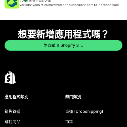
滿分 5 顆星
1.0
(1)
•
提供免費方案
共有 1 則評價
Various types of customized announcement bars to increase sale
想要新增應用程式嗎？
免費試用 Shopify 3 天
應用程式類別
熱門類別
銷售管道
直運 (Dropshipping)
尋找商品
市集