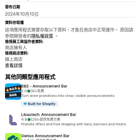
發布日期
2024年10月10日
資料存取權
這項應用程式需要存取以下資料，才能在商店中正常運作。 原因請
參閱開發者的
隱私權政策
。
檢視員工與協作者資料:
商店擁有人
檢視商店資料:
線上商店
查看詳情
其他同類型應用程式
B&S ‑ Announcement Bar
滿分 5 顆星
5.0
(6)
•
免費
共有 6 則評價
Turn store promotions into clear, visible announcements
Built for Shopify
Libautech: Announcement Bar
滿分 5 顆星
4.8
(29)
•
提供免費方案
共有 29 則評價
Promote offers and free shipping with bars, banners and timers
Genius Announcement Bar