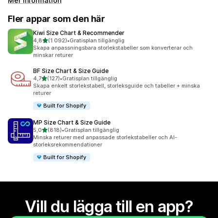
Mer information
Fler appar som den här
Kiwi Size Chart & Recommender
av 5 stjärnor
4,8
(1 092)
•
Gratisplan tillgänglig
1092 recensioner totalt
Skapa anpassningsbara storlekstabeller som konverterar och
minskar returer
BF Size Chart & Size Guide
av 5 stjärnor
4,7
(127)
•
Gratisplan tillgänglig
127 recensioner totalt
Skapa enkelt storlekstabell, storleksguide och tabeller + minska
returer
Built for Shopify
MP Size Chart & Size Guide
av 5 stjärnor
5,0
(818)
•
Gratisplan tillgänglig
818 recensioner totalt
Minska returer med anpassade storlekstabeller och AI-
storleksrekommendationer
Built for Shopify
Vill du lägga till en app?