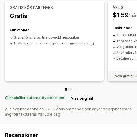
GRATIS FÖR PARTNERS
ÅRLIG
$1.59
Gratis
/må
Funktioner
Funktioner
20 % RABAT
Gratis för alla partnerutvecklingsbutiker
Anpassad kn
Testa appen i utvecklingsbutiker innan lansering
Mätguider in
Användarvän
Detaljerad in
Prova gratis i
Innehåller automatöversatt text
Visa original
Alla avgifter debiteras i USD. Återkommande och användningsbaserade
avgifter faktureras var 30:e dag.
Recensioner