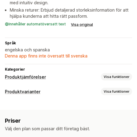
med intuitiv design.
Minska returer: Erbjud detaljerad storleksinformation för att
hjälpa kunderna att hitta rätt passform.
Innehåller automatöversatt text
Visa original
Språk
engelska och spanska
Denna app finns inte översatt till svenska
Kategorier
Produktjämförelser
Visa funktioner
Jämförelseverktyg
Produktvarianter
Visa funktioner
Popup-fönster
Storlekstabeller
Anpassning
Visningsalternativ
Dimensioner
Storlekstabeller
Anpassade ikoner
Anpassad text
Flera språk
Produktsida
Priser
Mobilanpassning
Välj den plan som passar ditt företag bäst.