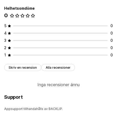
Helhetsomdöme
0
5
0
4
0
3
0
2
0
1
0
Skriv en recension
Alla recensioner
Inga recensioner ännu
Support
Appsupport tillhandahålls av BACKLIP.