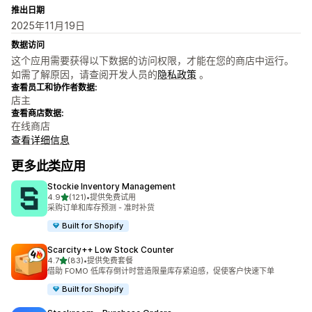
推出日期
2025年11月19日
数据访问
这个应用需要获得以下数据的访问权限，才能在您的商店中运行。
如需了解原因，请查阅开发人员的
隐私政策
。
查看员工和协作者数据:
店主
查看商店数据:
在线商店
查看详细信息
更多此类应用
Stockie Inventory Management
星（满分 5 星）
4.9
(121)
•
提供免费试用
总共 121 条评论
采购订单和库存预测 - 准时补货
Built for Shopify
Scarcity++ Low Stock Counter
星（满分 5 星）
4.7
(83)
•
提供免费套餐
总共 83 条评论
借助 FOMO 低库存倒计时营造限量库存紧迫感，促使客户快速下单
Built for Shopify