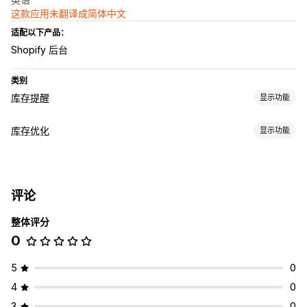
这款应用未翻译成简体中文
适配以下产品：
Shopify 后台
类别
库存提醒
显示功能
通知
库存优化
显示功能
库存不足
缺货
库存管理
自定义
库存跟踪
库存计数器
评论
通知和分析
整体评分
库存不足提醒
缺货通知
0
5
0
4
0
3
0