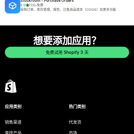
Stockroom ‑ Purchase Orders
星（满分 5 星）
5.0
(13)
•
免费
总共 13 条评论
采购订单、库存管理、报告、已售商品成本（COGS）及更多功能
想要添加应用？
免费试用 Shopify 3 天
应用类别
热门类别
销售渠道
代发货
查找产品
市场