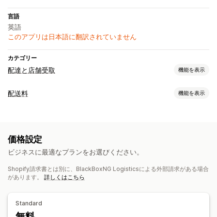
言語
英語
このアプリは日本語に翻訳されていません
カテゴリー
配達と店舗受取
機能を表示
配達オプション
配送料
機能を表示
動的手数料
配送ラベル
レート計算
一定料金
配送業者ベース
価格設定
カスタマイズ
ビジネスに最適なプランをお選びください。
カスタム通知
Shopify請求書とは別に、BlackBoxNG Logisticsによる外部請求がある場合
があります。
詳しくはこちら
Standard
無料