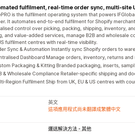
mated fulfilment, real-time order sync, multi-site 
PRO is the fulfilment operating system that powers IFGlobal,
er. It automates end-to-end fulfilment for Shopify merchant
alised control over picking, packing, shipping, inventory, a
ng, and value-added services, manage B2B and wholesale co
S fulfilment centres with real-time visibility.
er Sync & Automation Instantly sync Shopify orders to wa
tralised Dashboard Manage orders, inventory, returns and 
tom Packaging & Kitting Branded packaging, inserts, sampli
 & Wholesale Compliance Retailer-specific shipping and d
ti-Region Fulfilment Ship from UK, EU & US centres with cou
英文
這項應用程式尚未翻譯成繁體中文
運送解決方法 - 其他