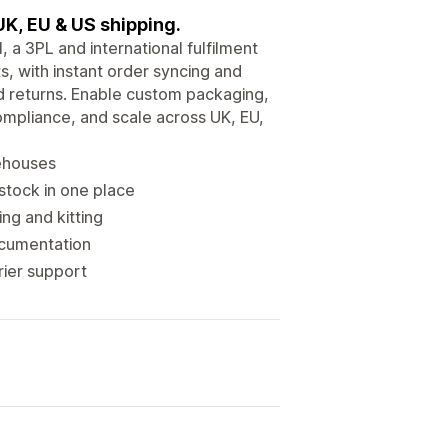
UK, EU & US shipping.
 a 3PL and international fulfilment
s, with instant order syncing and
nd returns. Enable custom packaging,
mpliance, and scale across UK, EU,
rehouses
stock in one place
ng and kitting
ocumentation
rier support