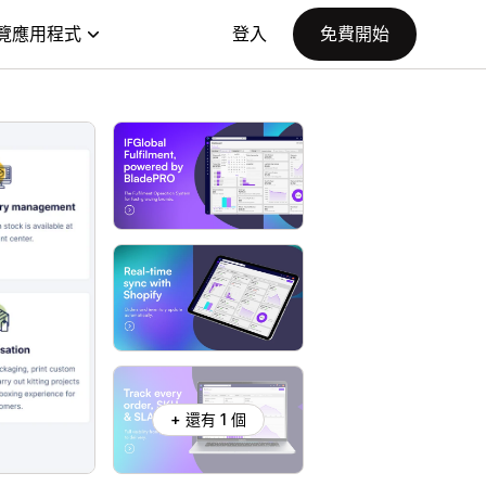
覽應用程式
登入
免費開始
+ 還有 1 個