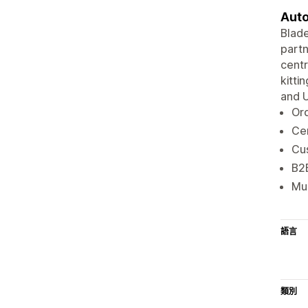
Auto
Blade
partn
centr
kitti
and U
Ord
Cen
Cus
B2B
Mul
語言
類別