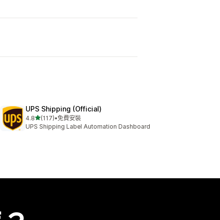
UPS Shipping (Official)
滿分 5 顆星
4.8
(117)
•
免費安裝
共有 117 則評價
UPS Shipping Label Automation Dashboard