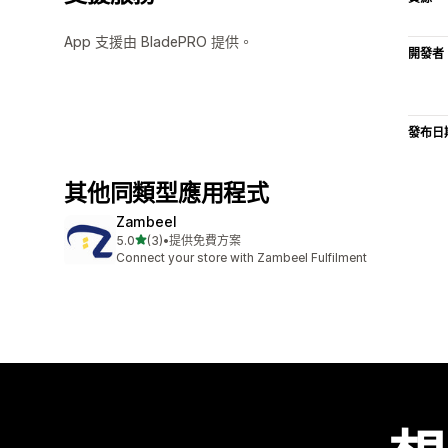
App 支援由 BladePRO 提供。
開發者
發布日
其他同類型應用程式
Zambeel
滿分 5 顆星
5.0
(3)
•
提供免費方案
共有 3 則評價
Connect your store with Zambeel Fulfilment