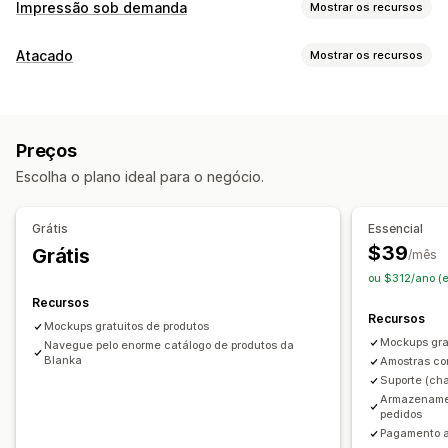
Impressão sob demanda
Mostrar os recursos
Personalização de produto
Atacado
Mostrar os recursos
Marcas próprias
Embalagem personalizada
Opções de preços
Gerador de simulação
Embalagens
Personalização
Códigos de desconto
Preços por nível
Produtos
Preços
Descontos por volume
Impressão total
Ecológico
Orgânico
Escolha o plano ideal para o negócio.
Gerenciamento de pedidos
Opções de frete
Formulário de pedido
Pedidos manuais
Opções de frete
Grátis
Essencial
Marca branca
Frete em lote
Frete personalizado
Acesso por API
Status do estoque
$39
Grátis
/mês
Processamento de pedidos global
ou $312/ano (
Atualizações em tempo real
Preço inclusivo
Recursos
Acompanhamento de pedido
Recursos
Mockups gratuitos de produtos
Mockups gra
Navegue pelo enorme catálogo de produtos da
Blanka
Amostras co
Suporte (cha
Armazename
pedidos
Pagamento a