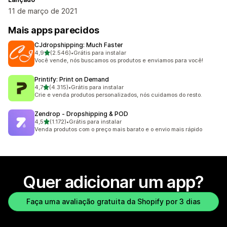
11 de março de 2021
Mais apps parecidos
CJdropshipping: Much Faster
de 5 estrelas
4,9
(2.546)
•
Grátis para instalar
2546 avaliações ao todo
Você vende, nós buscamos os produtos e enviamos para você!
Printify: Print on Demand
de 5 estrelas
4,7
(4.315)
•
Grátis para instalar
4315 avaliações ao todo
Crie e venda produtos personalizados, nós cuidamos do resto.
Zendrop ‑ Dropshipping & POD
de 5 estrelas
4,5
(1.172)
•
Grátis para instalar
1172 avaliações ao todo
Venda produtos com o preço mais barato e o envio mais rápido
Quer adicionar um app?
Faça uma avaliação gratuita da Shopify por 3 dias