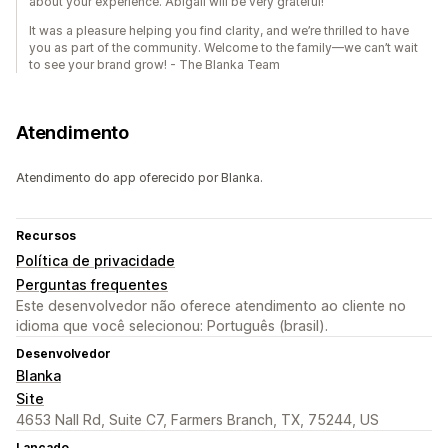
about your experience. Abigail will be very grateful!
It was a pleasure helping you find clarity, and we’re thrilled to have
you as part of the community. Welcome to the family—we can’t wait
to see your brand grow! - The Blanka Team
Atendimento
Atendimento do app oferecido por Blanka.
Recursos
Política de privacidade
Perguntas frequentes
Este desenvolvedor não oferece atendimento ao cliente no
idioma que você selecionou: Português (brasil).
Desenvolvedor
Blanka
Site
4653 Nall Rd, Suite C7, Farmers Branch, TX, 75244, US
Lançado