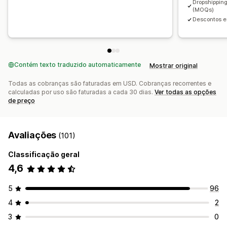
Dropshippin
(MOQs)
Descontos e
Contém texto traduzido automaticamente
Mostrar original
Todas as cobranças são faturadas em USD. Cobranças recorrentes e
calculadas por uso são faturadas a cada 30 dias.
Ver todas as opções
de preço
Avaliações
(101)
Classificação geral
4,6
5
96
4
2
3
0