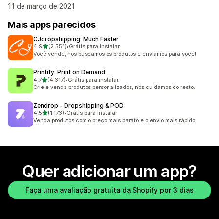
11 de março de 2021
Mais apps parecidos
CJdropshipping: Much Faster
de 5 estrelas
4,9
(2.551)
•
Grátis para instalar
2551 avaliações ao todo
Você vende, nós buscamos os produtos e enviamos para você!
Printify: Print on Demand
de 5 estrelas
4,7
(4.317)
•
Grátis para instalar
4317 avaliações ao todo
Crie e venda produtos personalizados, nós cuidamos do resto.
Zendrop ‑ Dropshipping & POD
de 5 estrelas
4,5
(1.173)
•
Grátis para instalar
1173 avaliações ao todo
Venda produtos com o preço mais barato e o envio mais rápido
Quer adicionar um app?
Faça uma avaliação gratuita da Shopify por 3 dias