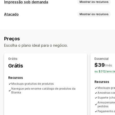
Impressão sob demanda
Mostrar os recursos
Personalização de produto
Atacado
Mostrar os recursos
Marcas próprias
Embalagem personalizada
Opções de preços
Gerador de simulação
Embalagens
Personalização
Códigos de desconto
Preços por nível
Produtos
Preços
Descontos por volume
Impressão total
Ecológico
Orgânico
Escolha o plano ideal para o negócio.
Gerenciamento de pedidos
Opções de frete
Formulário de pedido
Pedidos manuais
Opções de frete
Grátis
Essencial
Marca branca
Frete em lote
Frete personalizado
Acesso por API
Status do estoque
$39
Grátis
/mês
Processamento de pedidos global
ou $312/ano (
Atualizações em tempo real
Preço inclusivo
Recursos
Acompanhamento de pedido
Recursos
Mockups gratuitos de produtos
Mockups gra
Navegue pelo enorme catálogo de produtos da
Blanka
Amostras co
Suporte (cha
Armazename
pedidos
Pagamento a