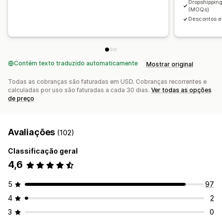
Dropshippin
(MOQs)
Descontos e
Contém texto traduzido automaticamente
Mostrar original
Todas as cobranças são faturadas em USD. Cobranças recorrentes e
calculadas por uso são faturadas a cada 30 dias.
Ver todas as opções
de preço
Avaliações
(102)
Classificação geral
4,6
5
97
4
2
3
0