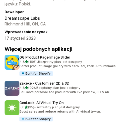
języku: Polski.
Deweloper
Dreamscape Labs
Richmond Hill, ON, CA
Wprowadzenie na rynek
17 styczeń 2023
Więcej podobnych aplikacji
GG Product Page Image Slider
na 5 gwiazdek
4,8
(166)
•
Bezpłatny plan jest dostępny
Łączna liczba recenzji: 166
Better product image gallery with carousel, zoom & thumbnails.
Built for Shopify
Zakeke ‑ Customizer 2D & 3D
na 5 gwiazdek
4,6
(92)
•
Bezpłatny plan jest dostępny
Łączna liczba recenzji: 92
Sell more personalized products with live preview, 3D & AR
GenLook: AI Virtual Try On
na 5 gwiazdek
5,0
(35)
•
Bezpłatny plan jest dostępny
Łączna liczba recenzji: 35
Boost sales and reduce returns with AI virtual try-on.
Built for Shopify