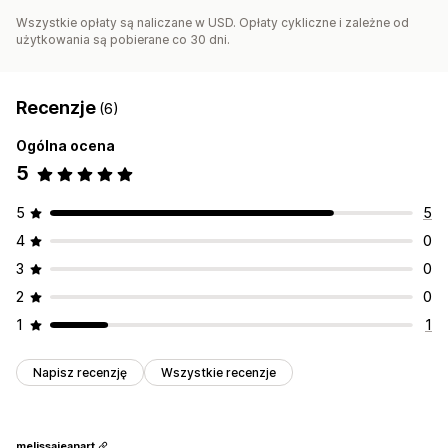
Wszystkie opłaty są naliczane w USD. Opłaty cykliczne i zależne od
użytkowania są pobierane co 30 dni.
Recenzje
(6)
Ogólna ocena
5
5
5
4
0
3
0
2
0
1
1
Napisz recenzję
Wszystkie recenzje
melissajeanart