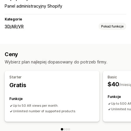
Panel administracyjny Shopify
Kategorie
3D/AR/VR
Pokaż funkcje
Wizualizacja
Modele 3D
Rzeczywistość rozszerzona
Podgląd na żywo
Ceny
Dostosowanie
Wybierz plan najlepiej dopasowany do potrzeb firmy.
Warianty
Kolor
Starter
Basic
$40
Gratis
/miesi
Funkcje
Funkcje
Up to 500 A
Up to 50 AR views per month.
Unlimited nu
Unlimited number of supported products.