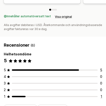
Innehåller automatöversatt text
Visa original
Alla avgifter debiteras i USD. Återkommande och användningsbaserade
avgifter faktureras var 30:e dag.
Recensioner
(6)
Helhetsomdöme
5
5
5
4
0
3
0
2
0
1
1