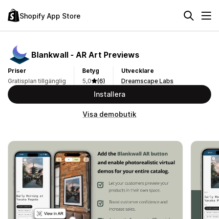
Shopify App Store
Blankwall ‑ AR Art Previews
Priser
Betyg
Utvecklare
Gratisplan tillgänglig
5,0
(6)
Dreamscape Labs
Installera
Visa demobutik