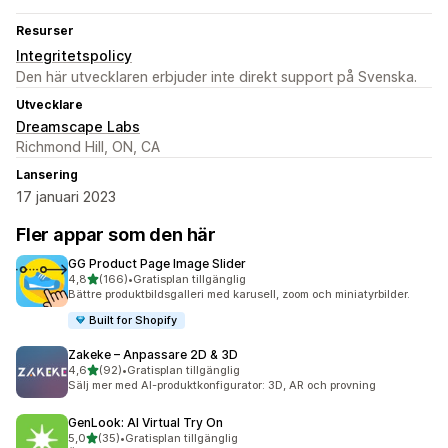
Resurser
Integritetspolicy
Den här utvecklaren erbjuder inte direkt support på Svenska.
Utvecklare
Dreamscape Labs
Richmond Hill, ON, CA
Lansering
17 januari 2023
Fler appar som den här
GG Product Page Image Slider
av 5 stjärnor
4,8
(166)
•
Gratisplan tillgänglig
166 recensioner totalt
Bättre produktbildsgalleri med karusell, zoom och miniatyrbilder.
Built for Shopify
Zakeke – Anpassare 2D & 3D
av 5 stjärnor
4,6
(92)
•
Gratisplan tillgänglig
92 recensioner totalt
Sälj mer med AI-produktkonfigurator: 3D, AR och provning
GenLook: AI Virtual Try On
av 5 stjärnor
5,0
(35)
•
Gratisplan tillgänglig
35 recensioner totalt