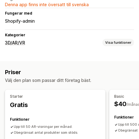
Denna app finns inte översatt till svenska
Fungerar med
Shopify-admin
Kategorier
3D/AR/VR
Visa funktioner
Visualisering
3D-modeller
Förhöjd verklighet
Live-förhandsgranskningar
Priser
Anpassning
Välj den plan som passar ditt företag bäst.
Varianter
Färg
Starter
Basic
$40
Gratis
/måna
Funktioner
Funktioner
Upp till 500
Upp till 50 AR-visningar per månad.
Obegränsat a
Obegränsat antal produkter som stöds.