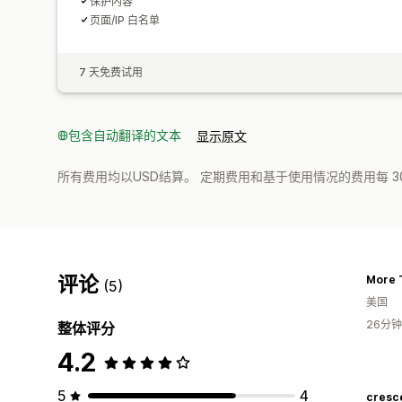
保护内容
页面/IP 白名单
7 天免费试用
包含自动翻译的文本
显示原文
所有费用均以USD结算。 定期费用和基于使用情况的费用每 3
评论
More T
(5)
美国
26分
整体评分
4.2
5
4
cresc