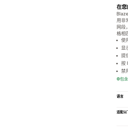
在您
Bla
用非
网段
格相
使
显
提
按
禁
包含
语言
适配以