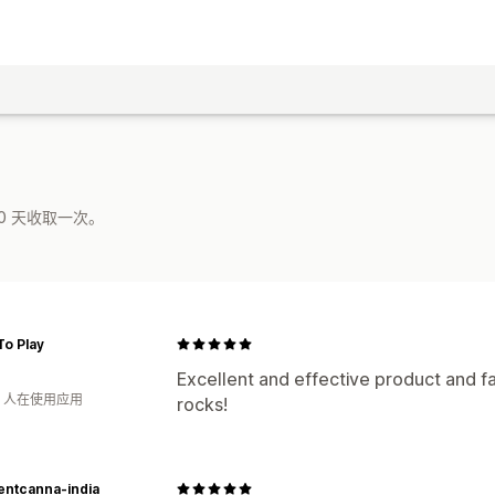
0 天收取一次。
o Play
Excellent and effective product and fa
钟 人在使用应用
rocks!
entcanna-india