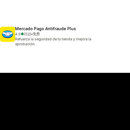
Mercado Pago Antifraude Plus
星（满分 5 星）
4.5
(52)
•
免费
总共 52 条评论
Refuerza la seguridad de tu tienda y mejora la
aprobación.