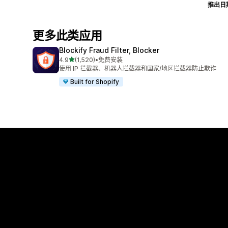
推出日
更多此类应用
Blockify Fraud Filter, Blocker
星（满分 5 星）
4.9
(1,520)
•
免费安装
总共 1520 条评论
使用 IP 拦截器、机器人拦截器和国家/地区拦截器防止欺诈
Built for Shopify