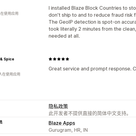
I installed Blaze Block Countries to s
 人在使用应用
don't ship to and to reduce fraud risk 
The GeoIP detection is spot-on accura
took literally 2 minutes from the clean
needed at all.
 & Spice
Great service and prompt response. Ch
 人在使用应用
隐私政策
此开发者不提供直接的简体中文支持。
员
Blaze Apps
Gurugram, HR, IN