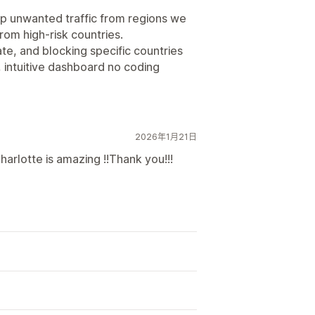
top unwanted traffic from regions we
from high-risk countries.
te, and blocking specific countries
, intuitive dashboard no coding
2026年1月21日
arlotte is amazing !!Thank you!!!