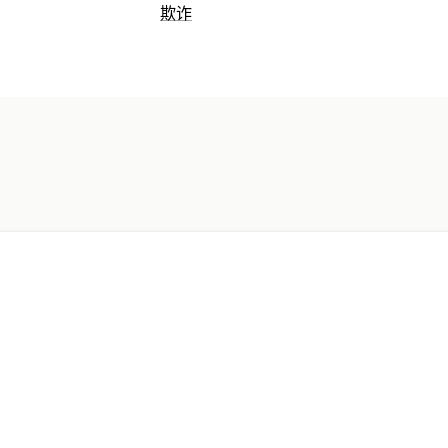
欺诈
预防工具
黑名单
内容保护
机器人检测