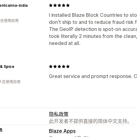
entcanna-india
I installed Blaze Block Countries to s
 人在使用应用
don't ship to and to reduce fraud risk 
The GeoIP detection is spot-on accura
took literally 2 minutes from the clean
needed at all.
 & Spice
Great service and prompt response. Ch
 人在使用应用
隐私政策
此开发者不提供直接的简体中文支持。
员
Blaze Apps