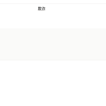
欺诈
预防工具
黑名单
内容保护
机器人检测