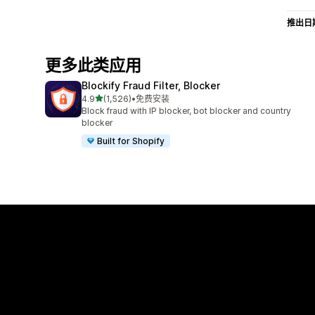
推出日
更多此类应用
Blockify Fraud Filter, Blocker
星（满分 5 星）
4.9
(1,526)
•
免费安装
总共 1526 条评论
Block fraud with IP blocker, bot blocker and country
blocker
Built for Shopify