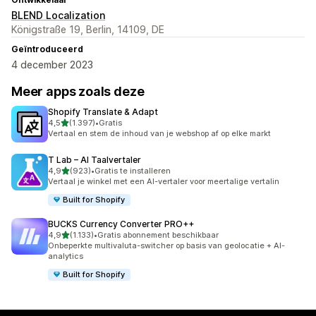
BLEND Localization
Königstraße 19, Berlin, 14109, DE
Geïntroduceerd
4 december 2023
Meer apps zoals deze
Shopify Translate & Adapt
van 5 sterren
4,5
(1.397)
•
Gratis
1397 recensies in totaal
Vertaal en stem de inhoud van je webshop af op elke markt
T Lab – AI Taalvertaler
van 5 sterren
4,9
(923)
•
Gratis te installeren
923 recensies in totaal
Vertaal je winkel met een AI-vertaler voor meertalige vertalin
Built for Shopify
BUCKS Currency Converter PRO++
van 5 sterren
4,9
(1.133)
•
Gratis abonnement beschikbaar
1133 recensies in totaal
Onbeperkte multivaluta-switcher op basis van geolocatie + AI-
analytics
Built for Shopify