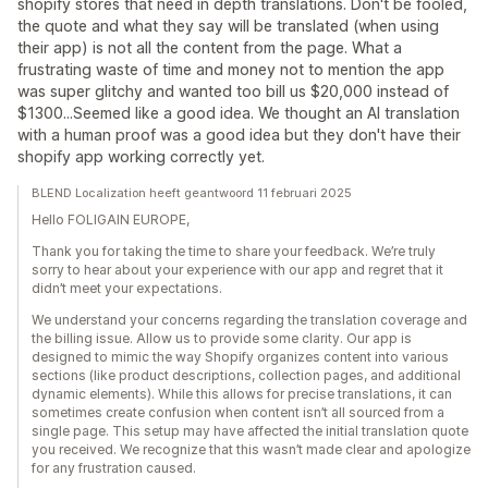
shopify stores that need in depth translations. Don't be fooled,
the quote and what they say will be translated (when using
their app) is not all the content from the page. What a
frustrating waste of time and money not to mention the app
was super glitchy and wanted too bill us $20,000 instead of
$1300...Seemed like a good idea. We thought an AI translation
with a human proof was a good idea but they don't have their
shopify app working correctly yet.
BLEND Localization heeft geantwoord 11 februari 2025
Hello FOLIGAIN EUROPE,
Thank you for taking the time to share your feedback. We’re truly
sorry to hear about your experience with our app and regret that it
didn’t meet your expectations.
We understand your concerns regarding the translation coverage and
the billing issue. Allow us to provide some clarity. Our app is
designed to mimic the way Shopify organizes content into various
sections (like product descriptions, collection pages, and additional
dynamic elements). While this allows for precise translations, it can
sometimes create confusion when content isn’t all sourced from a
single page. This setup may have affected the initial translation quote
you received. We recognize that this wasn’t made clear and apologize
for any frustration caused.