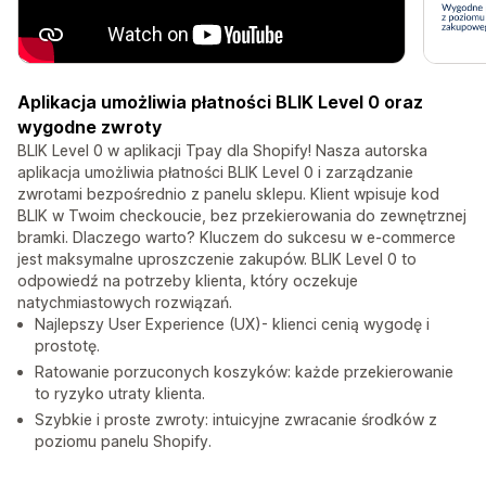
Aplikacja umożliwia płatności BLIK Level 0 oraz
wygodne zwroty
BLIK Level 0 w aplikacji Tpay dla Shopify! Nasza autorska
aplikacja umożliwia płatności BLIK Level 0 i zarządzanie
zwrotami bezpośrednio z panelu sklepu. Klient wpisuje kod
BLIK w Twoim checkoucie, bez przekierowania do zewnętrznej
bramki. Dlaczego warto? Kluczem do sukcesu w e-commerce
jest maksymalne uproszczenie zakupów. BLIK Level 0 to
odpowiedź na potrzeby klienta, który oczekuje
natychmiastowych rozwiązań.
Najlepszy User Experience (UX)- klienci cenią wygodę i
prostotę.
Ratowanie porzuconych koszyków: każde przekierowanie
to ryzyko utraty klienta.
Szybkie i proste zwroty: intuicyjne zwracanie środków z
poziomu panelu Shopify.