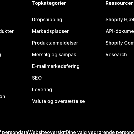
Topkategorier
Ressourcer
Dropshipping
Shopify Hjæ
dukter
Markedspladser
API-dokume
Produktanmeldelser
Shopify Co
g
Mersalg og sampak
Research
E-mailmarkedsføring
SEO
Levering
ion
Valuta og oversættelse
af persondata
Websiteoversigt
Dine valg vedrørende person