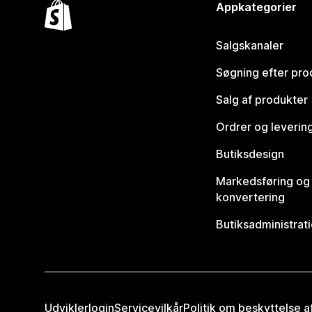
Appkategorier
Salgskanaler
Søgning efter pro
Salg af produkter
Ordrer og leverin
Butiksdesign
Markedsføring og
konvertering
Butiksadministrat
Udviklerlogin
Servicevilkår
Politik om beskyttelse 