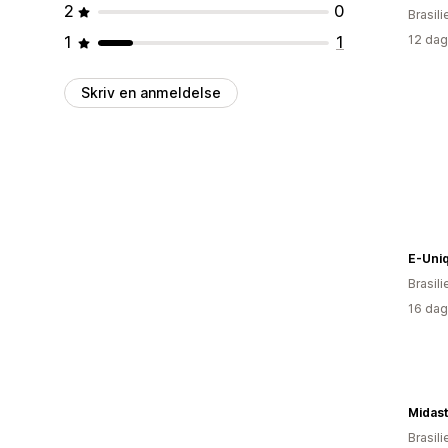
2
0
Brasili
1
1
12 dag
Skriv en anmeldelse
E-Uni
Brasili
16 dag
Midas
Brasili