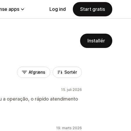
se apps
Log ind
Start gratis
Installér
Afgræns
Sortér
15. juli 2026
 a operação, o rápido atendimento
19. marts 2026