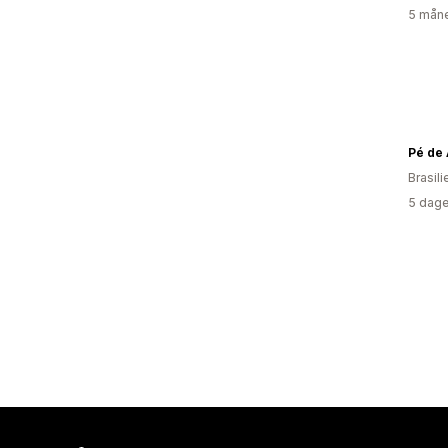
5 måne
Pé de
Brasili
5 dage