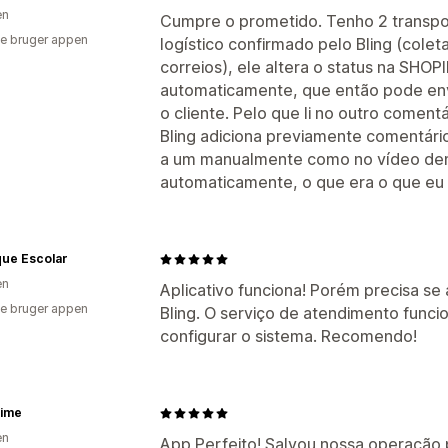
en
Cumpre o prometido. Tenho 2 transpo
e bruger appen
logístico confirmado pelo Bling (cole
correios), ele altera o status na SHO
automaticamente, que então pode envi
o cliente. Pelo que li no outro coment
Bling adiciona previamente comentári
a um manualmente como no vídeo dem
automaticamente, o que era o que eu p
que Escolar
en
Aplicativo funciona! Porém precisa se
e bruger appen
Bling. O serviço de atendimento func
configurar o sistema. Recomendo!
time
en
App Perfeito! Salvou nossa operação p