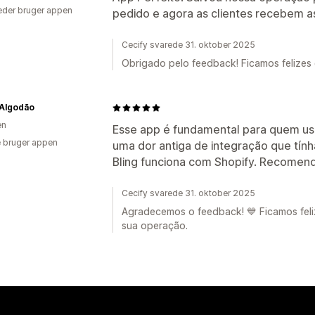
der bruger appen
pedido e agora as clientes recebem a
Cecify svarede 31. oktober 2025
Obrigado pelo feedback! Ficamos felizes 
 Algodão
en
Esse app é fundamental para quem usa 
 bruger appen
uma dor antiga de integração que tính
Bling funciona com Shopify. Recomen
Cecify svarede 31. oktober 2025
Agradecemos o feedback! 💙 Ficamos felize
sua operação.