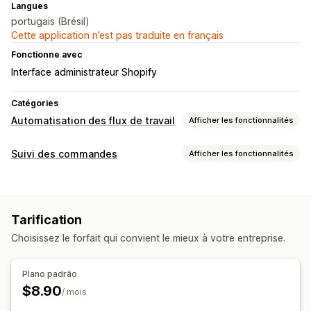
Langues
portugais (Brésil)
Cette application n’est pas traduite en français
Fonctionne avec
Interface administrateur Shopify
Catégories
Automatisation des flux de travail
Afficher les fonctionnalités
Automatisation des tâches
Suivi des commandes
Afficher les fonctionnalités
Préparation des commandes
Suivi
Lien de suivi personnalisé
API
Tarification
Choisissez le forfait qui convient le mieux à votre entreprise.
Plano padrão
$8.90
/ mois