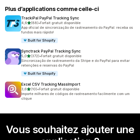
Plus d’applications comme celle-ci
TrackiPal PayPal Tracking Sync
étoile(s) sur 5
4,6
(88)
•
Forfait gratuit disponible
88 avis au total
App oficial de sincronização de rastreamento do PayPal: receba os
fundos mais rápido!
Built for Shopify
Synctrack PayPal Tracking Sync
étoile(s) sur 5
5,0
(372)
•
Forfait gratuit disponible
372 avis au total
Sincronização de rastreamento da Stripe e do PayPal para evitar
retenções e reservas do PayPal
Built for Shopify
Excel CSV Tracking MassImport
étoile(s) sur 5
3,6
(10)
•
Forfait gratuit disponible
10 avis au total
Importe milhares de códigos de rastreamento facilmente com um
clique
Vous souhaitez ajouter une