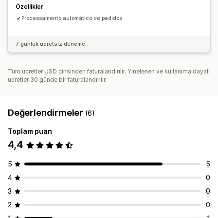
Özellikler
Processamento automático de pedidos
7 günlük ücretsiz deneme
Tüm ücretler USD cinsinden faturalandırılır. Yinelenen ve kullanıma dayalı
ücretler 30 günde bir faturalandırılır.
Değerlendirmeler
(6)
Toplam puan
4,4
5
5
4
0
3
0
2
0