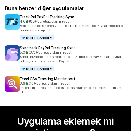
Buna benzer diğer uygulamalar
TrackiPal PayPal Tracking Sync
5 yıldız üzerinden
4,6
(88)
•
Ücretsiz plan mevcut
toplam 88 değerlendirme
App oficial de sincronização de rastreamento do PayPal: receba os
fundos mais rápido!
Built for Shopify
Synctrack PayPal Tracking Sync
5 yıldız üzerinden
5,0
(372)
•
Ücretsiz plan mevcut
toplam 372 değerlendirme
Sincronização de rastreamento da Stripe e do PayPal para evitar
retenções e reservas do PayPal
Built for Shopify
Excel CSV Tracking MassImport
5 yıldız üzerinden
3,6
(10)
•
Ücretsiz plan mevcut
toplam 10 değerlendirme
Importe milhares de códigos de rastreamento facilmente com um
clique
Uygulama eklemek mi