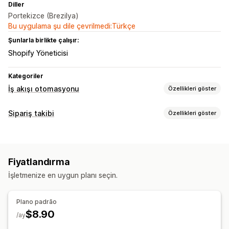
Diller
Portekizce (Brezilya)
Bu uygulama şu dile çevrilmedi:Türkçe
Şunlarla birlikte çalışır:
Shopify Yöneticisi
Kategoriler
İş akışı otomasyonu
Özellikleri göster
Otomasyon görevleri
Sipariş takibi
Özellikleri göster
Sipariş işleme
İzleme
Özel takip bağlantısı
API
Fiyatlandırma
İşletmenize en uygun planı seçin.
Plano padrão
$8.90
/ay