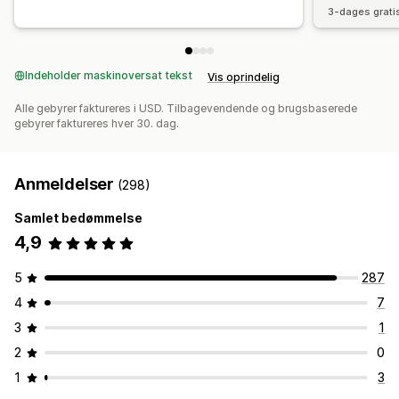
3-dages grati
Indeholder maskinoversat tekst
Vis oprindelig
Alle gebyrer faktureres i USD. Tilbagevendende og brugsbaserede
gebyrer faktureres hver 30. dag.
Anmeldelser
(298)
Samlet bedømmelse
4,9
5
287
4
7
3
1
2
0
1
3