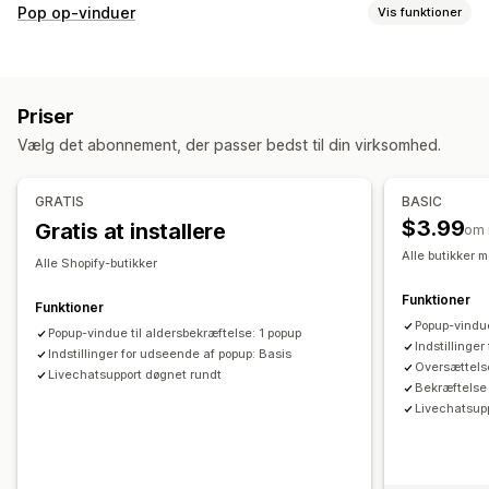
Overholdelse
Pop op-vinduer
Vis funktioner
Tilgængelighed
Aldersbekræftelse
Databeskyttelse
Typer af pop op-vinduer
Politikadministration
Aldersbekræftelse
Tilpasning
Priser
Administration af pop op-vinduer
Afkrydsningsfelter
Pop op-vinduer
Farve og skrifttype
Vælg det abonnement, der passer bedst til din virksomhed.
Skabeloner
Udløsere og regler
Analyser
Sporing
Widgetplacering
Tilpasset CSS
Sidebegrænsning
Husk mig
Tilpasset tekst
Knapper
GRATIS
BASIC
$3.99
Gratis at installere
om
Alle butikker 
Alle Shopify-butikker
Funktioner
Funktioner
Popup-vindue
Popup-vindue til aldersbekræftelse: 1 popup
Indstillinge
Indstillinger for udseende af popup: Basis
Oversættelse
Livechatsupport døgnet rundt
Bekræftelse
Livechatsup