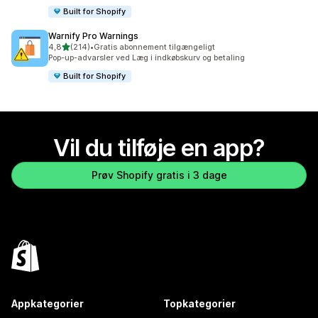
Built for Shopify
Warnify Pro Warnings
ud af 5 stjerner
4,8
(214)
•
Gratis abonnement tilgængeligt
214 anmeldelser i alt
Pop-up-advarsler ved Læg i indkøbskurv og betaling
Built for Shopify
Vil du tilføje en app?
Prøv Shopify gratis i 3 dage
Appkategorier
Topkategorier