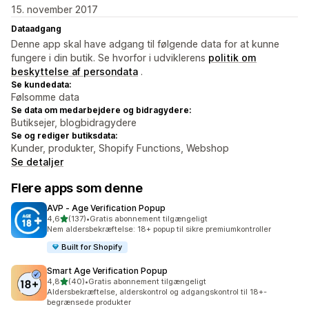
15. november 2017
Dataadgang
Denne app skal have adgang til følgende data for at kunne
fungere i din butik. Se hvorfor i udviklerens
politik om
beskyttelse af persondata
.
Se kundedata:
Følsomme data
Se data om medarbejdere og bidragydere:
Butiksejer, blogbidragydere
Se og rediger butiksdata:
Kunder, produkter, Shopify Functions, Webshop
Se detaljer
Flere apps som denne
AVP ‑ Age Verification Popup
ud af 5 stjerner
4,6
(137)
•
Gratis abonnement tilgængeligt
137 anmeldelser i alt
Nem aldersbekræftelse: 18+ popup til sikre premiumkontroller
Built for Shopify
Smart Age Verification Popup
ud af 5 stjerner
4,8
(40)
•
Gratis abonnement tilgængeligt
40 anmeldelser i alt
Aldersbekræftelse, alderskontrol og adgangskontrol til 18+-
begrænsede produkter